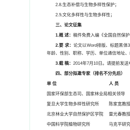
2.8.
生态补偿与生物多样性保护；
2.9
.
文化多样性与生物多样性；
三、论文征集
1.
概 述：
稿件免费入编《
全国自然保护
2.
要 求：
论文以
Word
排版、标题黑体
3
年龄、性别、职称、学历、单位通信地址、
3.
截 稿：
2014
年
7
月
10
日。请提前发送
四、部分拟邀专家（排名不分先后）
单
位
人
员
国家环保部生态司、国家林业局相关领导
复旦大学生物多样性研究所
陈家宽教
北京林业大学自然保护区学院
雷光春教
中国科学院植物研究所
马克平研