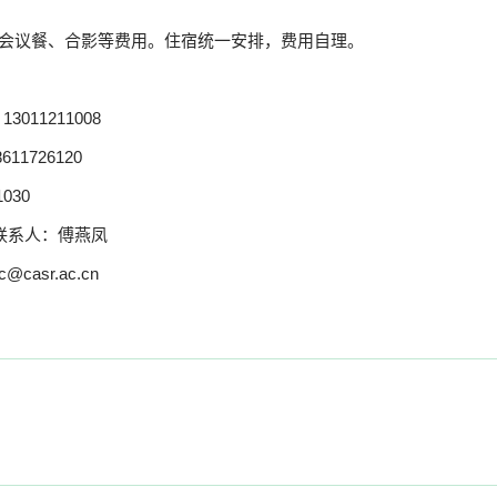
会议餐、合影等费用
。住宿统一安排，费用自理。
：
13011211008
8611726120
1030
联系人：傅燕凤
c@casr.ac.cn