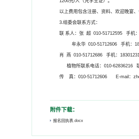
1200
元
/
人（凭学生证）。
以上费用包含注册、资料、欢迎晚宴、
3.
组委会联系方式：
联 系人：张
超
010-51712595
手机
牟永华
010-51712606
手机：
1
肖
燕
010-51712686
手机：
1830123
植物所联系电话
：
010-62836216
传
真：
010-51712606
E-mail
：
zh
附件下载：
报名回执表.docx