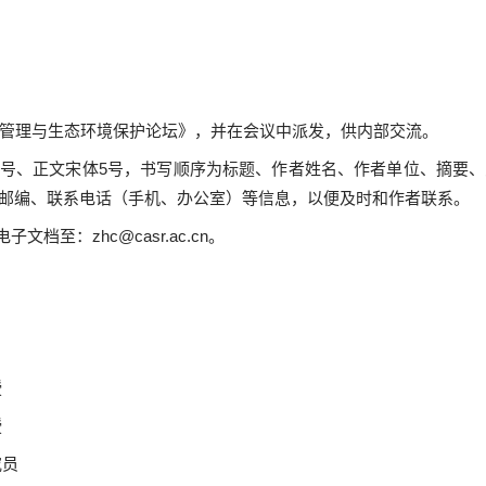
管理与生态环境保护论坛
》，并在会议中派发，供内部交流。
号、正文宋体
5
号，书写顺序为标题、作者姓名、作者单位、摘要、
邮编、联系电话（手机、办公室）等信息，以便及时和作者联系。
电子文档至：
zhc@casr.ac.cn
。
授
授
究员