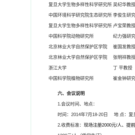
复旦大学生物多样性科学研究所
吴纪华教
中国环境科学研究院生态研究所
李俊生研
复旦大学生物多样性科学研究所
卢宝荣教
中国科学院动物研究所
纪力强研
北京林业大学自然保护区学院
崔国发教
北京林业大学自然保护区学院
张明祥教
浙江大学
丁
平教授
中国科学院植物研究所
崔金钟研
六、会议说明
1.
会议时间、地点：
时间：
2014
年
7
月
18-20
日
地 点：复
2.
收费标准：
现场注册
2000
元
/
人、提