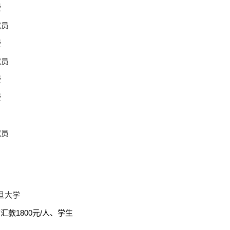
授
究员
授
究员
授
授
究员
旦大学
前汇款
1800
元
/
人、学生