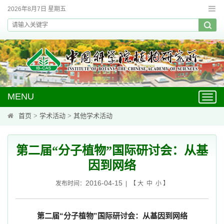
2026年8月7日 星期五
MENU
Toggl
navig
首页
>
学术活动
>
其他学术活动
第二届“分子植物”国际研讨会：从基
因到网络
2016-04-15
发布时间：
| 【
大
中
小
】
第二届
“
分子植物
”
国际研讨会：从基因到网络