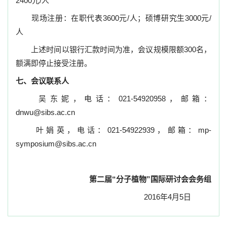
2400
元
/
人
现场注册：在职代表
3600
元
/
人；硕博研究生
3000
元
/
人
上述时间以银行汇款时间为准，会议规模限额
300
名，
额满即停止接受注册。
七、会议联系人
吴东妮，电话：
021-54920958
，邮箱：
dnwu@sibs.ac.cn
叶娟英，电话：
021-54922939
，邮箱：
mp-
symposium@sibs.ac.cn
第二届
“
分子植物
”
国际研讨会会务组
2016
年
4
月
5
日