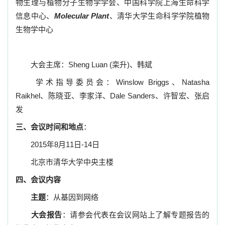
物生理与植物分子生物学学会、中国科学院上海生命科学
信息中心、
Molecular Plant
、清华大学生命科学学院植物
生物学中心
大会主席：
Sheng Luan (
栾升
)
、韩斌
学术指导委员会：
Winslow Briggs
、
Natasha
Raikhel
、陈晓亚、李家洋、
Dale Sanders
、许智宏、张启
发
三、会议时间和地点
：
2015
年
8
月
11
日
-14
日
北京市清华大学中央主楼
四、会议内容
主题
：从基因到网络
大会报告
：请参会代表在会议网站上了解专题报告的