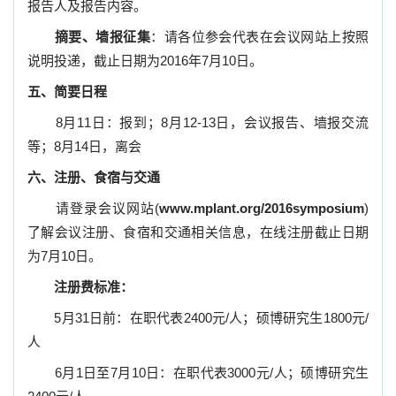
报告人及报告内容。
摘要、墙报征集
：请各位参会代表在会议网站上按照
说明投递，截止日期为
2016
年
7
月
10
日。
五、简要日程
8
月
11
日
：报到；
8
月
12-13
日，会议报告、墙报交流
等；
8
月
14
日
，离会
六、
注册、
食宿与交通
请登录会议网站
(
www.mplant.org/2016symposium
)
了解会议注册、食宿和交通相关信息，在线注册截止日期
为
7
月
10
日。
注册费标准：
5
月
31
日
前：在职代表
2400
元
/
人；硕博研究生
1800
元
/
人
6
月
1
日
至
7
月
10
日
：在职代表
3000
元
/
人；硕博研究生