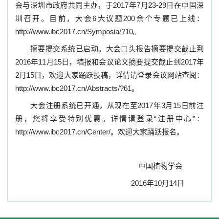
会与深圳市政府共同主办，于
2017
年
7
月
23-29
日在中国深
圳召开。目前，大会
6
大议题
200
余个专题已上线：
http://www.ibc2017.cn/Symposia/?10
。
摘要提交系统已启动。大会口头报告摘要提交截止到
2016
年
11
月
15
日，墙报和会议论文摘要提交截止到
2017
年
2
月
15
日，欢迎大家踊跃投稿，详情请登录会议网站查阅：
http://www.ibc2017.cn/Abstracts/?61
。
大会注册系统已开通，
从现在至
2017
年
3
月
15
日前注
册，您将享受特别优惠。
详情请登录“注册中心”：
http://www.ibc2017.cn/Center/
。欢迎大家踊跃报名。
中国植物学会
2016
年
10
月
14
日