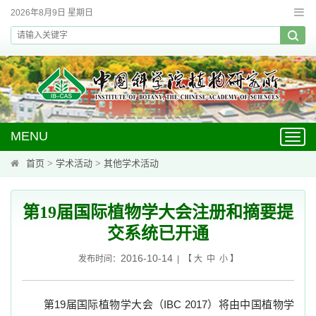
2026年8月9日 星期日
MENU
Toggl
navig
首页
>
学术活动
>
其他学术活动
第19届国际植物学大会注册和摘要提
交系统已开通
2016-10-14
发布时间：
| 【
大
中
小
】
第
19
届国际植物学大会（
IBC 2017
）将由中国植物学