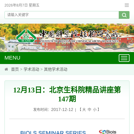
2026年8月7日 星期五
MENU
Toggl
navig
首页
>
学术活动
>
其他学术活动
12月13日：北京生科院精品讲座第
147期
2017-12-12
发布时间：
| 【
大
中
小
】