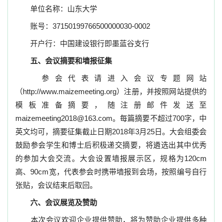
单位名称：山东大学
账号：
37150199766500000030-0002
开户行：中国建设银行即墨蓝谷支行
五、会议摘要和墙报征集
参会代表请进入会议专题网站
（
http
:
//www.maizemeeting.org
）注册，并按照网站提供的
模板准备摘要，随注册邮件发送至
maizemeeting2018@163.com
。每篇摘要不超过
700
字，中
英文均可，摘要征集截止日期
2018
年
3
月
25
日。大会组委会
鼓励参会学生和博士后积极递交摘要，将遴选出其中优秀
的参加大会交流。大会设置墙报展示区，规格为
120cm
高
、
90cm
宽，代表参会时携带墙报到会场，按照编号自行
张贴，会议结束后取回。
六、会议展览及赞助
本次会议欢迎企业提供赞助，将为赞助企业提供多种