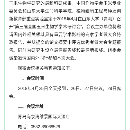
玉米生物学研究的最新科研成果，中国作物学会玉米专业
委员会和山东大学生命科学学院、植物细胞工程与种质创
新教育部重点实验室定于
2018
年
4
月在山东大学（青岛）召
开
“
第三届全国玉米生物学学术研讨会
”
。会议主办单位将邀
请国内外相关领域具有重要学术影响的专家学者做大会特
邀报告，并从提交的论文摘要中评选优秀者做大会专题报
告。同时为研究生设立最佳报告奖和最佳墙报奖。组委会
诚挚邀请国内外同行参加本次大会。
现将会议相关事宜通知如下：
一、会议时间
2018
年
4
月
25
日全天报到，
26
日
、
27
日会议，
28
日离
会。
二、会议地址
青岛
海泉湾维景国际大酒店
电话：
0532-89068529