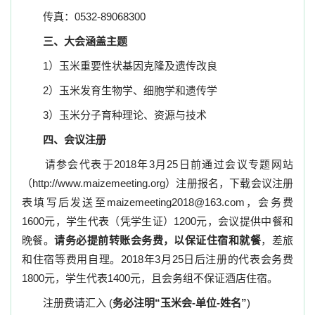
传真：
0532-89068300
三、大会涵盖主题
1
）玉米重要性状
基因克隆及遗传改良
2
）玉米发育生物学、细胞学和遗传学
3
）玉米分子育种理论、资源与技术
四、会议注册
请参会代表于
2018
年
3
月
25
日前通过会议专题网站
（
http
:
//www.maizemeeting.org
）注册报名，下载会议注册
表填写后发送至
maizemeeting2018@163.com
，会务费
1600
元，学生代表（凭学生证）
1200
元，会议提供中餐和
晚餐。
请务必提前转账会务费，以保证住宿和就餐
，差旅
和住宿等费用自理。
2018
年
3
月
25
日后注册的代表会务费
1800
元，学生代表
1400
元，且会务组不保证酒店住宿。
注册费请汇入
(
务必注明“玉米会
-
单位
-
姓名”
)