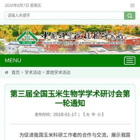
2026年8月7日 星期五
MENU
Toggl
navig
首页
>
学术活动
>
其他学术活动
第三届全国玉米生物学学术研讨会第
一轮通知
2018-01-17
发布时间：
| 【
大
中
小
】
为促进我国玉米科研工作者的合作与交流，展示我国