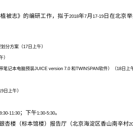
国植被志》的编研工作，拟于
年
月
日在北京举
2018
7
17-19
型划分方案（
17
日上午）
午）
带笔记本电脑预装
JUICE version 7.0
和
TWINSPAN
软件）（
18
日上
19
日上午）
；下午
。
8:30-11:30
1:30-5:30
银杏楼（标本馆楼）报告厅（北京海淀区香山南辛村
2