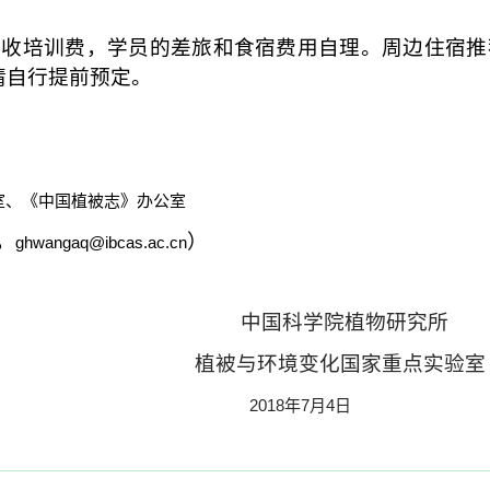
免收培训费，学员的差旅和食宿费用自理。周边住宿推
请自行提前预定。
室、
《中国植被志》办公室
，
）
ghwangaq@ibcas.ac.cn
中国科学院植物研究所
植被与环境变化国家重点实验室
2018
年
7
月
4
日