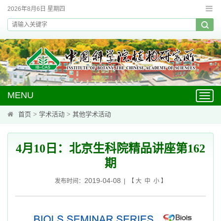
2026年8月6日 星期四
MENU
Toggl
navig
首页
>
学术活动
>
其他学术活动
4月10日：北京生科院精品讲座第162
期
2019-04-08
发布时间：
| 【
大
中
小
】