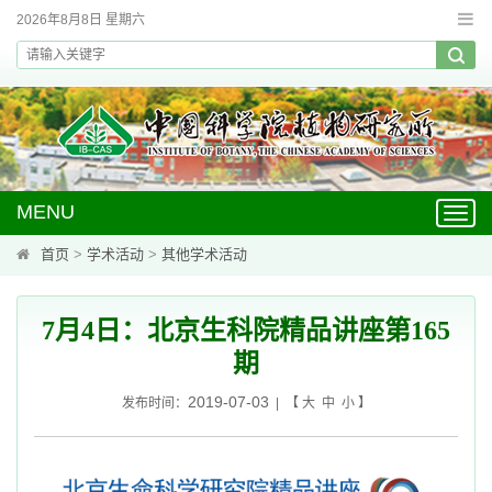
2026年8月8日 星期六
MENU
Toggl
navig
首页
>
学术活动
>
其他学术活动
7月4日：北京生科院精品讲座第165
期
2019-07-03
发布时间：
| 【
大
中
小
】