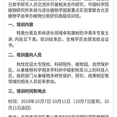
分类学研究人员交流并开展相关合作研究，中国科学院
植物研究所系统与进化植物学国家重点实验室联合北京
植物学会举办植物分类研究高级培训班。
一、培训内容
特邀分类及系统进化领域卓有建树的中青年专家主
讲
,
内容见下表。培训结束后，合格学员会颁发结业证
书。
二、培训面向人员
热忱欢迎大专院校、科研院所、植物园、自然保护
区、从事植物科学相关学科的中级职称及以上的科技人
员，政府部门从事植物多样性保护、研究、政策制定等
领域的相关人员前来参加。
三、培训时间和地点
时间：
2019
年
10
月
7
日
-10
月
11
日（
10
月
7
日报到，
10
月
11
日返回）