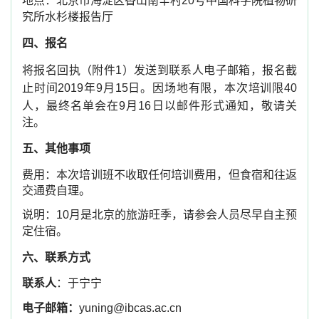
地点：北京市海淀区香山南辛村
20
号中国科学院植物研
究所水杉楼报告厅
四、报名
将报名回执（附件
1
）发送到联系人电子邮箱，报名截
止时间
2019
年
9
月
15
日。因场地有限，本次培训限
40
人，最终名单会在
9
月
16
日以邮件形式通知，敬请关
注。
五、其他事项
费用：本次培训班不收取任何培训费用，但食宿和往返
交通费自理。
说明：
10
月是北京的旅游旺季，请参会人员尽早自主预
定住宿。
六、联系方式
联系人
：于宁宁
电子邮箱：
yuning@ibcas.ac.cn