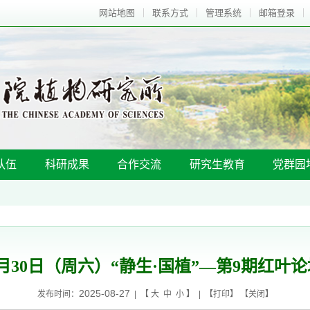
网站地图
联系方式
管理系统
邮箱登录
队伍
科研成果
合作交流
研究生教育
党群园
8月30日（周六）“静生·国植”—第9期红叶论
2025-08-27
发布时间：
| 【
大
中
小
】 | 【
打印
】 【
关闭
】