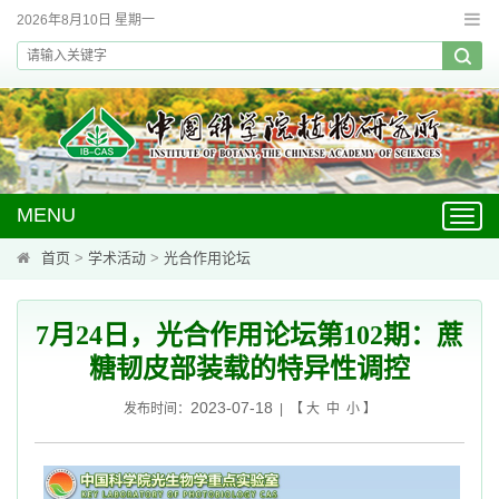
2026年8月10日 星期一
MENU
Toggl
navig
首页
>
学术活动
>
光合作用论坛
7月24日，光合作用论坛第102期：蔗
糖韧皮部装载的特异性调控
2023-07-18
发布时间：
| 【
大
中
小
】