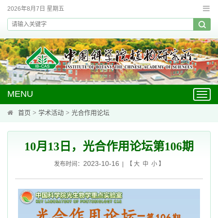
2026年8月7日 星期五
MENU
Toggl
navig
首页
>
学术活动
>
光合作用论坛
10月13日，光合作用论坛第106期
2023-10-16
发布时间：
| 【
大
中
小
】