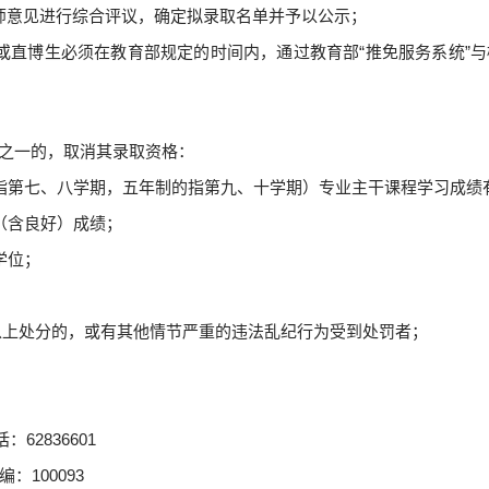
师意见进行综合评议，确定拟录取名单并予以公示；
或直博生必须在教育部规定的时间内，通过教育部“推免服务系统”
之一的，取消其录取资格：
指第七、八学期，五年制的指第九、十学期）专业主干课程学习成绩
（含良好）成绩；
学位；
以上处分的，或有其他情节严重的违法乱纪行为受到处罚者；
者。
话：
62836601
编：
100093