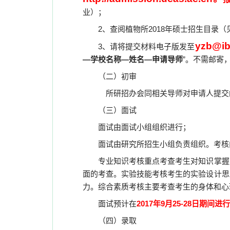
业）；
2
、查阅植物所
2018
年硕士招生目录（
yzb@ib
3
、请将提交材料电子版发至
—学校名称—姓名—申请导师
”。不需邮寄
（二）初审
所研招办会同相关导师对申请人提交
（三）面试
面试由面试小组组织进行；
面试由研究所招生小组负责组织。考核
专业知识考核重点考查考生对知识掌握
面的考查。实验技能考核考生的实验设计思
力。综合素质考核主要考查考生的身体和心
面试预计在
2017
年
9
月
25-28
日期间进行
（四）录取