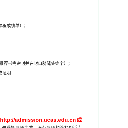
课程成绩单）；
推荐书需密封并在封口骑缝处签字）；
或证明；
http://admission.ucas.edu.cn
或
：
，先选择导师为准，没有导师的选择相近专