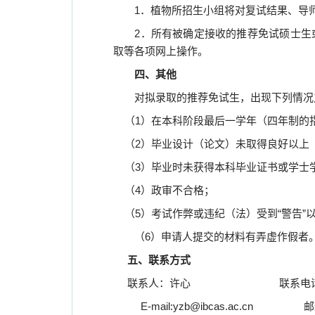
1
．植物所招生小组将对复试结果、导
2
．所有被确定接收的推荐免试硕士生
取等各项网上操作。
四、其他
对拟录取的推荐免试生，出现下列情况
（
1
）在本科阶段最后一学年（四年制的
（
2
）毕业设计（论文）未取得良好以上
（
3
）毕业时未获得本科毕业证书或学士
（
4
）政审不合格；
（
5
）考试作弊或违纪（法）受到“警告”
（
6
）申请人提交的材料有弄虚作假
五、联系方式
联系人：许心
联系电
E-mail:yzb@ibcas.ac.cn
邮