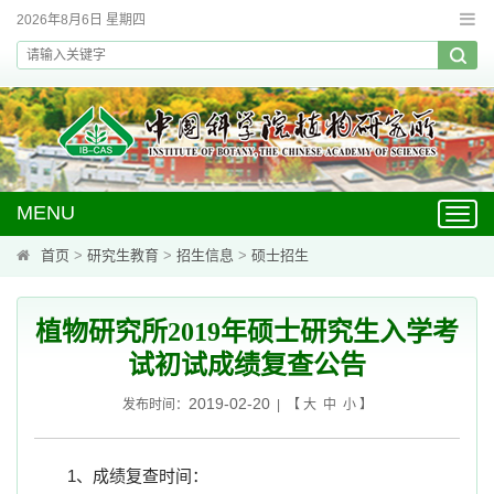
2026年8月6日 星期四
MENU
Toggl
navig
首页
>
研究生教育
>
招生信息
>
硕士招生
植物研究所2019年硕士研究生入学考
试初试成绩复查公告
2019-02-20
发布时间：
| 【
大
中
小
】
1、成绩复查时间：