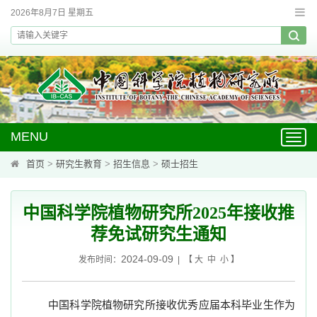
2026年8月7日 星期五
MENU
Toggl
navig
首页
>
研究生教育
>
招生信息
>
硕士招生
中国科学院植物研究所2025年接收推
荐免试研究生通知
2024-09-09
发布时间：
| 【
大
中
小
】
中国科学院植物研究所接收优秀应届本科毕业生作为