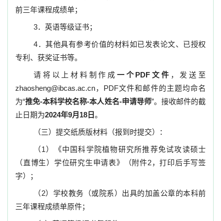
前三年课程成绩单；
3
．
英语等级证书；
4
．其他具有参考价值的材料如已发表论文、已授权
专利、获奖证书等。
请将以上材料制作成
一个
PDF
文件
，发送至
zhaosheng@ibcas.ac.cn
，
PDF
文件和邮件的主题均命名
为“
推免
-
本科学校名称
-
本人姓名
-
申请导师
”。接收邮件的截
止日期为
2024
年
9
月
18
日
。
（三）提交纸质版材料（报到时提交）：
（
1
）《中国科学院植物研究所推荐免试攻读硕士
（直博生）学位研究生申请表》（附件
2
，打印后手写签
字）；
（
2
）学校教务（或院系）出具的加盖公章的本科前
三年课程成绩单原件；