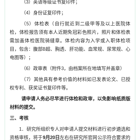
（
3
）英语等级证书复印件；
（
4
）身份证复印件；
（
5
）体检表（自行就近到二级甲等及以上医院体
检，体检报告须有本人近期免冠彩色照片，照片和体检表
需加盖体检医院骑缝章。体检内容为入学或入职体检项
目，包含：腹部
B
超、胸透、肝功能、血常规、尿常规、心
电图等）；
（
6
）政审表（附件
3
，由档案所在地填写并盖章）
（
7
）其他具有参考价值的材料如已发表论文、已授
权专利、获奖证书复印件等。
请申请人务必尽早进行体检和政审，以免影响纸质版
材料的提交。
三、考核
1
．
研究所组织专人对申请人提交材料进行初步遴选和
资格审核，将于
9
月
20
日
左右在研究所官网公示符合要求的