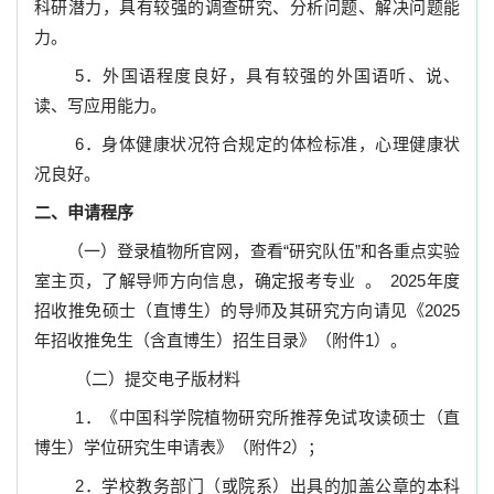
科研潜力，具有较强的调查研究、分析问题、解决问题能
力。
5
．外国语程度良好，具有较强的外国语听、说、
读、写应用能力。
6
．身体健康状况符合规定的体检标准，心理健康状
况良好。
二、申请程序
（一）登录植物所官网，查看“研究队伍”和各重点实验
室主页，了解导师方向信息，确定报考专业
。
2025
年度
招收推免硕士（直博生）的导师及其研究方向请见《
2025
年招收推免生（含直博生）招生目录》（附件
1
）。
（二）提交电子版材料
1
．
《中国科学院植物研究所推荐免试攻读硕士（直
博生）学位研究生申请表》（附件
2
）；
2
．
学校教务部门（或院系）出具的加盖公章的本科