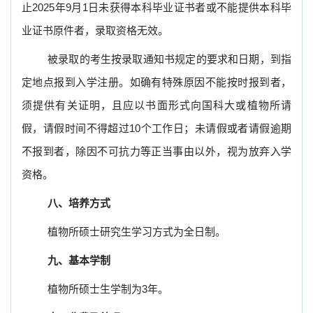
止
2025
年
9
月
1
日未获得本科毕业证书者或不能提供本科毕
业证书原件者，录取资格无效。
被录取的考生按录取通知书规定的要求和日期，到指
定地点报到入学注册。如确有特殊原因不能按时报到者，
须提供有关证明，且应以书面形式向国科大或植物所请
假，请假时间不得超过
10
个工作日；未请假或者请假逾期
不报到者，除因不可抗力等正当事由以外，视为放弃入学
资格。
八、培养方式
植物所硕士研究生学习方式为全日制。
九、基本学制
植物所硕士生学制为3年
。