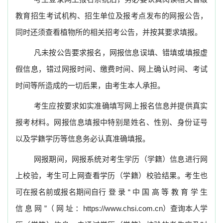
教育招生考试机构、招生单位及报考点发布的网报公告，
同时还须查看植物所的相关招考公告，并按其要求填报。
凡未按公告要求报名，网报信息误填、错填或填报虚
假信息，错过网报时间、缴费时间、网上确认时间、考试
时间等所造成的一切后果，由考生本人承担。
考生应按要求如实准确填写网上报名信息并提供真实
报考材料。网报信息填报中特别是姓名、性别、身份证号
以及学籍学历等信息务必认真准确填报。
网报期间，网报系统对考生学历（学籍）信息进行网
上校验，考生可上网查看学历（学籍）校验结果。考生也
可在报名前或报名期间自行
登
录
“
中
国
高
等
教
育
学
生
信
息
网
”（
网
址
：
https://www.chsi.com.cn
）查询本人学