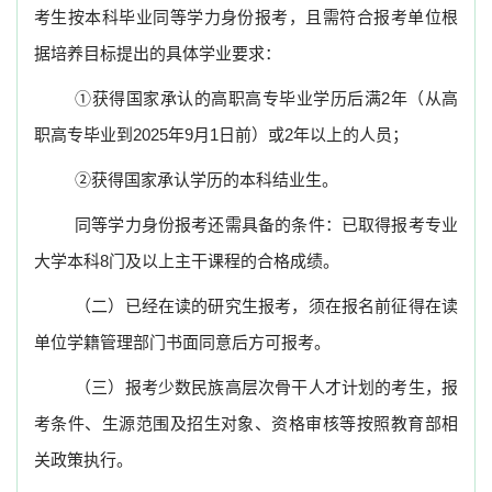
考生按本科毕业同等学力身份报考，且需符合报考单位根
据培养目标提出的具体学业要求：
①
获得
国家承认的高职高专毕业学历后满
2
年（从高
职高专毕业到
2025
年
9
月
1
日前）或
2
年以上的人员；
②
获得
国家承认学历的本科结业生。
同等学力身份报考还需具备的条件：已取得报考专业
大学本科
8
门及以上主干课程的合格成绩。
（二）已经在读的研究生报考，须在报名前征得在读
单位学籍管理部门书面同意后方可报考。
（三）报考少数民族高层次骨干人才计划的考生，报
考条件、生源范围及招生对象、资格审核等按照教育部相
关政策执行。