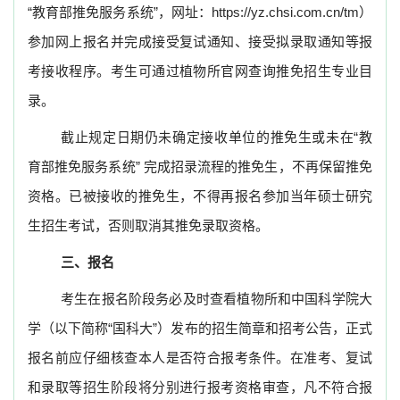
“
教育部推免服务系统
”
，
网址：
https://yz.chsi.com.cn/tm
）
参加网上报名并完成接受复试通知、接受拟录取通知等报
考接收程序。考生可通过植物所官网查询推免招生专业目
录。
截止规定日期仍未确定接收单位的推免生或未在
“
教
育部推免服务系统
”
完成招录流程的推免生，
不再保留推免
资格。已被接收的推免生，不得再报名参加当年硕士研究
生招生考试，否则取消其推免录取资格。
三、报名
考生在报名阶段务必及时查看植物所和中国科学院大
学（以下简称“国科大”）发布的招生简章和招考公告，正式
报名前应仔细核查本人是否符合报考条件。在准考、复试
和录取等招生阶段将分别进行报考资格审查，凡不符合报