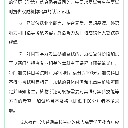
的学历（学籍）信息仍有疑问的，需要求复试考生在复试
时提供权威机构出具的认证证明。
6
．复试包括业务能力、综合素质、思想品德、外语
听力和口语等考核内容，外语听力及口语成绩计入复试总
成绩。
7
．对同等学力考生参加复试的，须在复试阶段加试
至少两门与报考专业相关的本科主干课程（闭卷笔试），
每门加试科目考试时间为
3
小时，满分为
100
分。加试科目
不得与初试科目相同。加试的具体时间和地点由植物所确
定并通知考生。植物所还可根据需要对其进行实验技能等
方面的考查。加试科目不及格（即低于
60
分）者不予录
取。
成人教育（含普通高校举办的成人高等学历教育）应