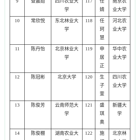
查嘉勋
四川农业大
任
南京农
9
117
学
婧
业大学
常欣悦
东北林业大
任
河北农
10
118
学
珂
业大学
慧
陈丹怡
北京林业大
申
华中农
11
119
学
居
业大学
正
陈冠彬
北京大学
生
四川农
12
120
子
业大学
萱
陈俊芳
云南师范大
盛
新疆大
13
121
学
琪
学
奥
陈俊棚
湖南农业大
施
北京林
14
122