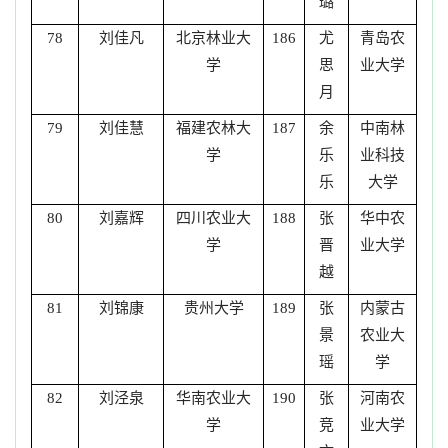
璐
刘佳凡
北京林业大
尤
青岛农
78
186
学
思
业大学
月
刘佳慧
福建农林大
余
中南林
79
187
学
乐
业科技
乐
大学
刘嘉辉
四川农业大
张
华中农
80
188
学
晋
业大学
越
刘锦康
贵州大学
张
内蒙古
81
189
景
农业大
瑶
学
刘泾泉
华南农业大
张
河南农
82
190
学
竞
业大学