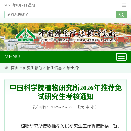
2026年8月9日 星期日
MENU
Toggl
navig
首页
>
研究生教育
>
招生信息
>
硕士招生
中国科学院植物研究所2026年推荐免
试研究生考核通知
2025-09-18
发布时间：
| 【
大
中
小
】
植物研究所接收推荐免试研究生工作将按照德、智、