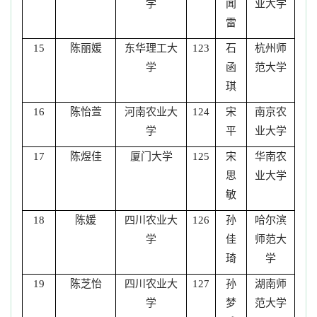
学
闻
业大学
雷
陈丽媛
东华理工大
石
杭州师
15
123
学
函
范大学
琪
陈怡萱
河南农业大
宋
南京农
16
124
学
平
业大学
陈煜佳
厦门大学
宋
华南农
17
125
思
业大学
敏
陈媛
四川农业大
孙
哈尔滨
18
126
学
佳
师范大
琦
学
陈芝怡
四川农业大
孙
湖南师
19
127
学
梦
范大学