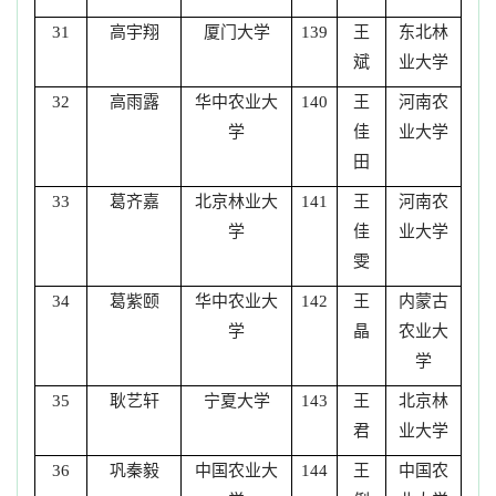
高宇翔
厦门大学
王
东北林
31
139
斌
业大学
高雨露
华中农业大
王
河南农
32
140
学
佳
业大学
田
葛齐嘉
北京林业大
王
河南农
33
141
学
佳
业大学
雯
葛紫颐
华中农业大
王
内蒙古
34
142
学
晶
农业大
学
耿艺轩
宁夏大学
王
北京林
35
143
君
业大学
巩秦毅
中国农业大
王
中国农
36
144