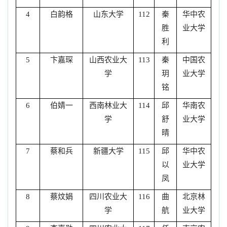
白韵格
山东大学
秦
华中农
4
112
胜
业大学
利
卞嘉琛
山西农业大
秦
中国农
5
113
学
玥
业大学
铭
伯婧一
西南林业大
邱
华南农
6
114
学
舒
业大学
晴
蔡和兵
新疆大学
邱
华中农
7
115
以
业大学
凤
蔡炆娟
四川农业大
曲
北京林
8
116
学
航
业大学