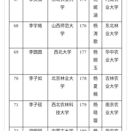
学
婼
业大学
涵
李宇格
山西师范大
杨
东北林
68
176
学
涛
业大学
歌
李圆圆
西北大学
杨
华中农
69
177
婉
业大学
玉
李子如
北京林业大
杨
吉林农
70
178
学
夏
业大学
楠
李子砚
西北农林科
杨
南京农
71
179
技大学
晓
业大学
璇
梁明玥
内蒙古大学
杨
华中农