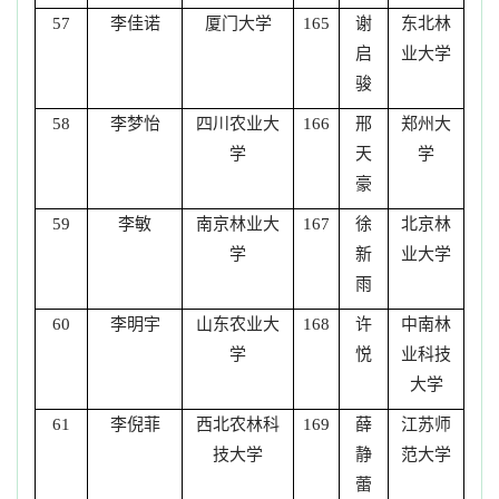
李佳诺
厦门大学
谢
东北林
57
165
启
业大学
骏
李梦怡
四川农业大
邢
郑州大
58
166
学
天
学
豪
李敏
南京林业大
徐
北京林
59
167
学
新
业大学
雨
李明宇
山东农业大
许
中南林
60
168
学
悦
业科技
大学
李倪菲
西北农林科
薛
江苏师
61
169
技大学
静
范大学
蕾