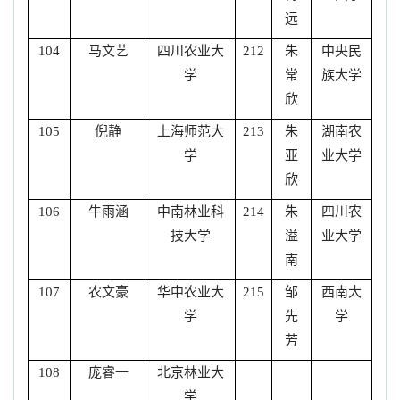
远
马文艺
四川农业大
朱
中央民
104
212
学
常
族大学
欣
倪静
上海师范大
朱
湖南农
105
213
学
亚
业大学
欣
牛雨涵
中南林业科
朱
四川农
106
214
技大学
溢
业大学
南
农文豪
华中农业大
邹
西南大
107
215
学
先
学
芳
庞睿一
北京林业大
108
学