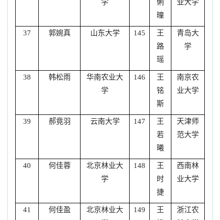
学
俐
业大学
曈
郭婉真
山东大学
王
青岛大
37
145
路
学
瑶
韩松雨
华南农业大
王
南京农
38
146
学
铭
业大学
斯
郝竟羽
云南大学
王
天津师
39
147
若
范大学
曦
何佳蓉
北京林业大
王
西南林
40
148
学
时
业大学
捷
何佳盈
北京林业大
王
浙江农
41
149