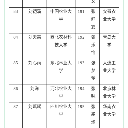
文
刘铠溪
中国农业大
张
安徽农
83
191
学
静
业大学
雯
刘天霖
西北农林科
张
青岛大
84
192
技大学
乐
学
怡
刘心雨
东北林业大
张
大连工
85
193
学
梦
业大学
梦
刘洋
河北农业大
张
北京林
86
194
学
咪
业大学
刘瑶瑶
四川农业大
张
华南农
87
195
学
韶
业大学
瑜