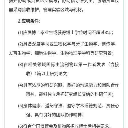
据并协助或负责论文撰写；协助指导研究生，协助贵重仪
器采购验收维护，管理实验区域与耗材。
2.
应聘条件：
(1)
应届博士毕业生或获得博士学位时间不超过3年；
(2)
具备深度学习
或生物化学与分子生物学、遗传学、
发育生物学、细胞生物学、生物物理学学科等
研究背景；
(3)
在相关领域国际主流刊物以第一作者发表（含接
收）1篇以上研究论文；
(4)
具有浓厚的科研兴趣，良好的沟通能力和团队合作
精神，能够独立承担
研究组长交给的科研任务；
(5)
身体健康、遵纪守法、遵守学术道德规范、责任心
强、具有良好的团队协作精神；
(6)
符合全国博管会及植物所招收博士后相关要求。