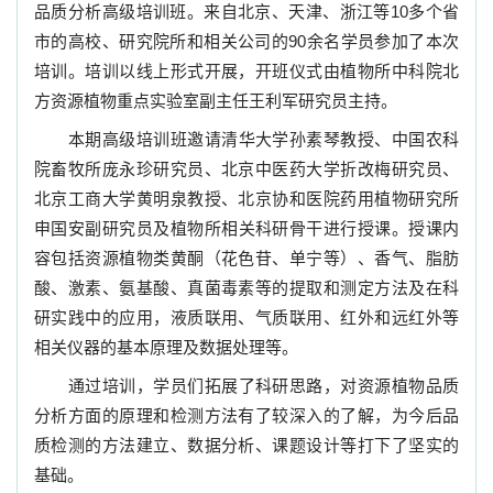
品质分析高级培训班。来自北京、天津、浙江等
10
多个省
市的高校、研究院所和相关公司的
90
余名学员参加了本次
培训。培训以线上形式开展，开班仪式由
植物所中科院北
方资源植
物重点实验室副主任王利军研究员主持。
本期高级培训班邀请
清华大学孙素琴教授、中国农科
院畜牧所庞永珍研究员、北京中医药大学折改梅研究员、
北京工商大学黄明泉教授、北京协和医院药用植物研究所
申国安副研究员及植物所
相关
科研骨干进行授课。
授课
内
容包括资源植物类黄酮（花色苷、单宁等）、香气、脂肪
酸、激素、氨基酸、真菌毒素等的提取和测定方法及在科
研实践中的应用，液质联用、气质联用、红外和远红外等
相关仪器的基本原理及数据处理等。
通过培训，学员们拓展了科研思路，对资源植物品质
分析方面的原理和检测方法有了较深入的了解，为今后品
质检测的方法建立、数据分析、课题设计等打下了坚实的
基础。