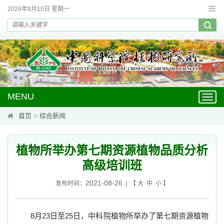
2026年8月10日 星期一
MENU
Toggl
navig
首页
>
综合新闻
植物所举办第七期资源植物品质分析
高级培训班
2021-08-26
发布时间：
| 【
大
中
小
】
8
月
23
日至
25
日
，中科院植物所举办了第七期资源植物