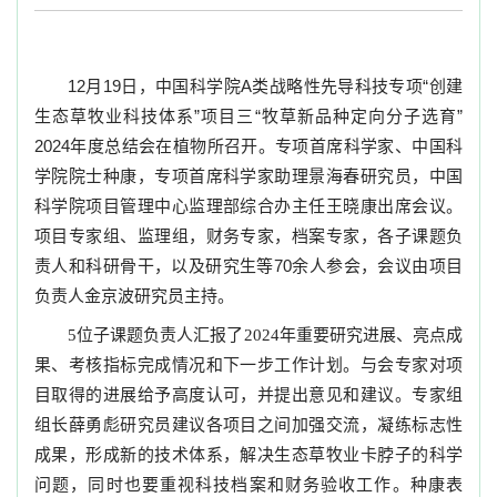
12
月
19
日，中国科学院
A
类战略性先导科技专项“创建
生态草牧业科技体系”项目三“牧草新品种定向分子选育”
2024
年度总结会在植物所召开。专项首席科学家、中国科
学院院士种康，专项首席科学家助理景海春研究员，中国
科学院项目管理中心监理部综合办主任王晓康出席会议。
项目专家组、监理组，财务专家，档案专家，各子课题负
责人和科研骨干，以及研究生等
70
余人参会，会议由项目
负责人金京波研究员主持。
位子课题负责人汇报了
年重要研究进展、亮点成
5
2024
果、考核指标完成情况和下一步工作计划。与会专家对项
目取得的进展给予高度认可，并提出意见和建议。专家组
组长薛勇彪研究员建议各项目之间加强交流，凝练标志性
成果，形成新的技术体系，解决生态草牧业卡脖子的科学
问题，同时也要重视科技档案和财务验收工作。种康表