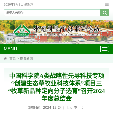
2026年8月8日 星期六
MENU
Toggl
navig
首页
>
综合新闻
中国科学院A类战略性先导科技专项
“创建生态草牧业科技体系”项目三
“牧草新品种定向分子选育”召开2024
年度总结会
2024-12-24
发布时间：
| 【
大
中
小
】