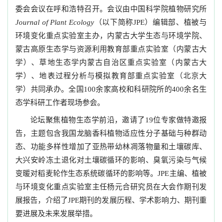
委会会议在呼和浩特召开。会议由中国科学院植物研究所
（以下简称
）编辑部、植被与
Journal of Plant Ecology
JPE
环境变化重点实验室主办，内蒙古大学生态与环境学院、
蒙古高原生态学与资源利用教育部重点实验室（内蒙古大
学）、草地生态学内蒙古自治区重点实验室（内蒙古大
学）、地表过程分析与模拟教育部重点实验室（北京大
学）共同承办。全国
余家高校和科研院所的
余名生
100
400
态学科研工作者现场参会。
论坛聚焦植物生态学前沿，邀请了
位专家做特邀报
19
告，主题包含我国龙脑香科植物适应性分子基础与种群动
态、功能多样性增加了亚热带幼林凋落物量和土壤碳库、
大兴安岭冻土退化对土壤碳循环的影响、臭氧污染与气候
变暖对稻麦轮作生态系统碳循环的影响等。
主编、植被
JPE
与环境变化重点实验室主任杨元合研究员在大会作期刊发
展报告，介绍了
期刊的发展历程、学术影响力、期刊重
JPE
要进展及未来发展举措。