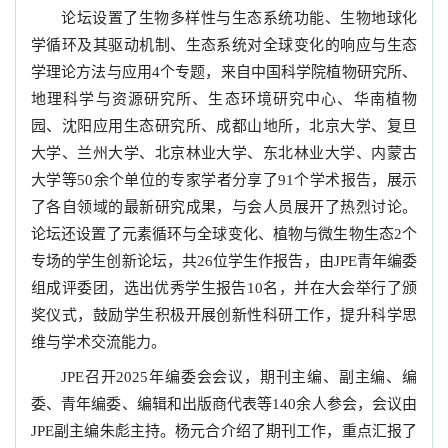
论坛设置了生物多样性与生态系统功能、生物地球化
学循环及其驱动机制、生态系统对全球变化的响应与生态
学理论方法与应用
个专题，来自中国科学院植物研究所、
4
地理科学与资源研究所、生态环境研究中心、华南植物
园、沈阳应用生态研究所、成都山地所，北京大学、复旦
大学、兰州大学、北京林业大学、东北林业大学、内蒙古
大学等
余个单位的专家学者分享了
个学术报告，展示
50
91
了各自领域的最新研究成果，与会人员展开了热烈讨论。
论坛还设置了元素循环与全球变化、植物与微生物生态
个
2
专场的学生创新论坛，共
位学生作报告，由
青年编委
26
JPE
组成评委团，选出优秀学生报告
名，并在大会举行了颁
10
奖仪式，鼓励学生积极开展创新性科研工作，提升科学思
维与学术交流能力。
召开
年编委会会议，期刊主编、副主编、编
JPE
2025
委、青年编委、编辑和出版商代表等
余人参会，会议由
140
副主编朱彪主持。杨元合介绍了期刊工作，重点汇报了
JPE