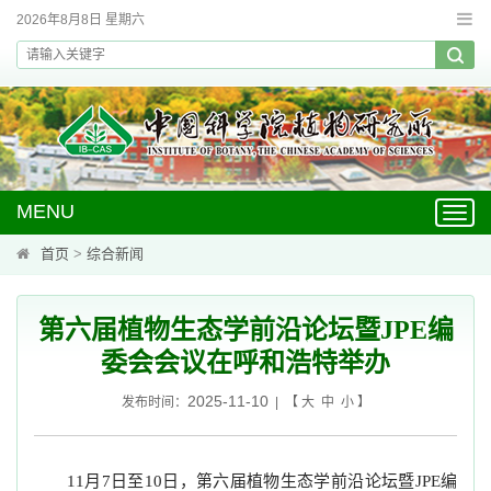
2026年8月8日 星期六
MENU
Toggl
navig
首页
>
综合新闻
第六届植物生态学前沿论坛暨JPE编
委会会议在呼和浩特举办
2025-11-10
发布时间：
| 【
大
中
小
】
月
日至
日，第六届植物生态学前沿论坛暨
编
11
7
10
JPE