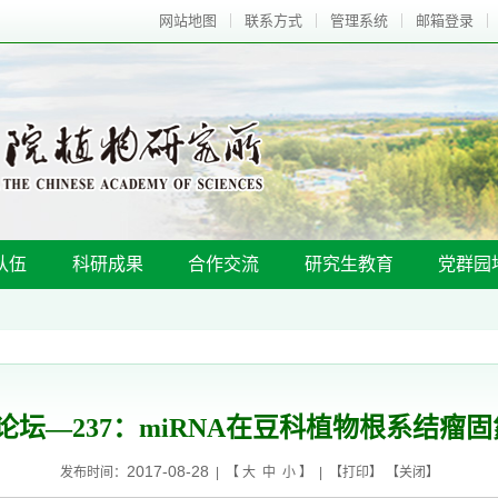
网站地图
联系方式
管理系统
邮箱登录
队伍
科研成果
合作交流
研究生教育
党群园
学论坛—237：miRNA在豆科植物根系结瘤
2017-08-28
发布时间：
| 【
大
中
小
】 | 【
打印
】 【
关闭
】