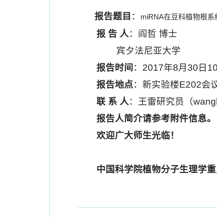
报告题目
：
miRNA在豆科植物根
报 告 人
：阎哲 博士
宾夕法尼亚大学
报告时间
：2017年8月30日10
报告地点
：新实验楼E202会
联 系 人
：王雷研究员（
wangl
报告人简介请参考附件信息。
欢迎广大师生光临！
中国科学院植物分子生理学重