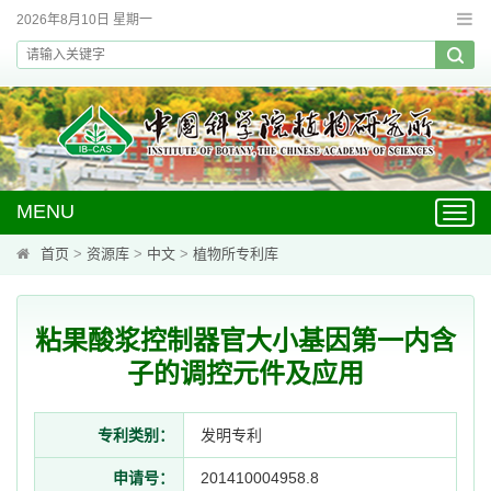
2026年8月10日 星期一
MENU
Toggl
navig
首页
>
资源库
>
中文
>
植物所专利库
粘果酸浆控制器官大小基因第一内含
子的调控元件及应用
专利类别：
发明专利
申请号：
201410004958.8