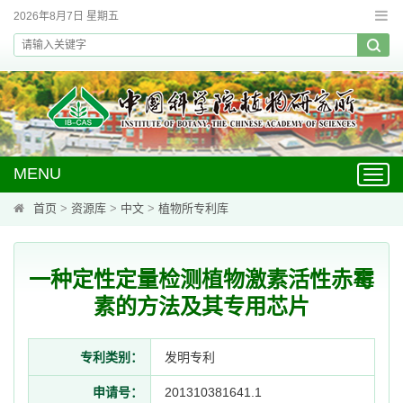
2026年8月7日 星期五
MENU
Toggl
navig
首页
>
资源库
>
中文
>
植物所专利库
一种定性定量检测植物激素活性赤霉
素的方法及其专用芯片
专利类别：
发明专利
申请号：
201310381641.1