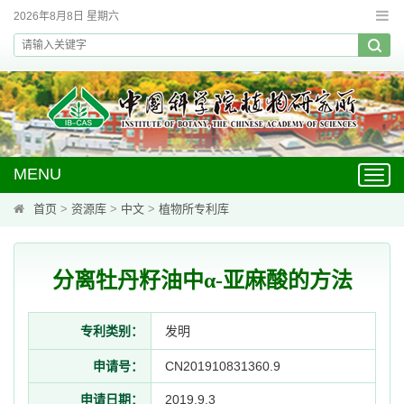
2026年8月8日 星期六
MENU
Toggl
navig
首页
>
资源库
>
中文
>
植物所专利库
分离牡丹籽油中α-亚麻酸的方法
专利类别：
发明
申请号：
CN201910831360.9
申请日期：
2019.9.3