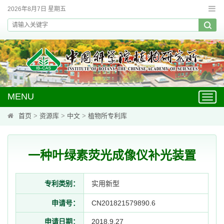
2026年8月7日 星期五
MENU
Toggl
navig
首页
>
资源库
>
中文
>
植物所专利库
一种叶绿素荧光成像仪补光装置
专利类别：
实用新型
申请号：
CN201821579890.6
申请日期：
2018.9.27