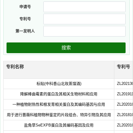
申请号
专利号
第一发明人
搜索
专利名称
专利号
标贴(中科香山北玫蒸馏酒)
ZL20213
降解棒曲霉素的蛋白及其相关生物材料和应用
ZL20191
一种植物耐热性和根发育相关蛋白及其编码基因与应用
ZL20201
用于进行蔷薇科植物物种鉴定的片段组合、特异引物及其应用
ZL20181
盐角草SeEXPB蛋白及其编码基因及应用
ZL20201