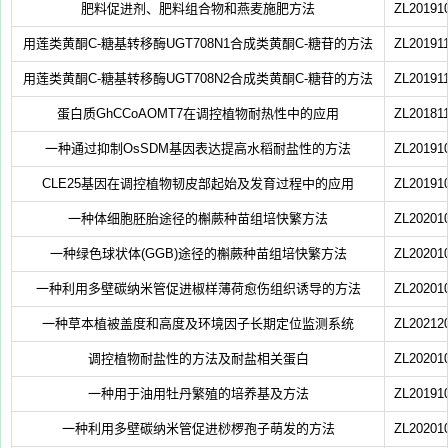
肥料促进剂、肥料组合物和燕麦施肥方法
ZL20191
用莲类黄酮C-糖基转移酶UGT708N1合成类黄酮C-糖苷的方法
ZL20191
用莲类黄酮C-糖基转移酶UGT708N2合成类黄酮C-糖苷的方法
ZL20191
蛋白质GhCCoAOMT7在调控植物耐热性中的应用
ZL20181
一种通过抑制OsSDM基因表达提高水稻耐盐性的方法
ZL20191
CLE25基因在调控植物韧皮部起始及发育过程中的应用
ZL20191
一种体细胞胚胎途径的槲蕨种苗组培快繁方法
ZL20201
一种绿色球状体(GGB)途径的槲蕨种苗组培快繁方法
ZL20201
一种利用多壁碳纳米管促进椒样薄荷愈伤组织诱导的方法
ZL20201
一种草本植被盖度和高度及环境因子长期定位监测系统
ZL20212
调控植物耐盐性的方法及耐盐相关蛋白
ZL20201
一种用于油用牡丹繁殖的培养基及方法
ZL20191
一种利用多壁碳纳米管促进桫椤孢子萌发的方法
ZL20201