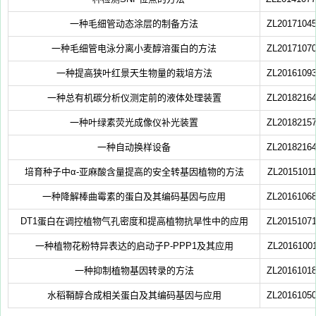
一种毛细管动态涂层的制备方法
ZL20171045
一种毛细管电泳分离小麦醇溶蛋白的方法
ZL20171070
一种提高狭叶红景天生物量的栽培方法
ZL20161093
一种总有机碳分析仪测定前的液体处理装置
ZL20182164
一种叶绿素荧光成像仪补光装置
ZL20182157
一种自动换样设备
ZL20182164
培育种子中α-亚麻酸含量提高的安全转基因植物的方法
ZL20151011
一种降解棒曲霉素的蛋白及其编码基因与应用
ZL20161068
DT1蛋白在调控植物气孔密度和提高植物抗旱性中的应用
ZL20151071
一种植物花粉特异表达的启动子P-PPP1及其应用
ZL20161001
一种抑制植物基因转录的方法
ZL20161018
水稻鞘醇合成相关蛋白及其编码基因与应用
ZL20161050