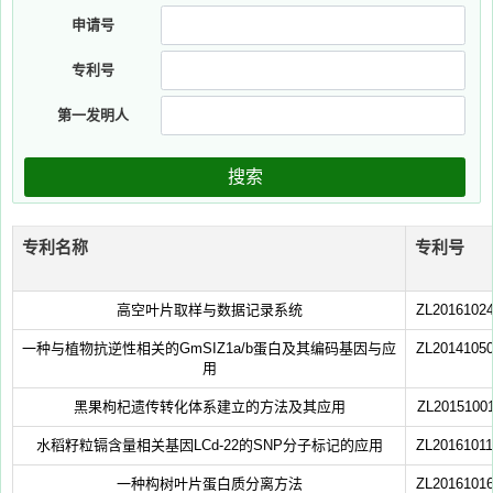
申请号
专利号
第一发明人
搜索
专利名称
专利号
高空叶片取样与数据记录系统
ZL20161024
一种与植物抗逆性相关的GmSIZ1a/b蛋白及其编码基因与应
ZL20141050
用
黑果枸杞遗传转化体系建立的方法及其应用
ZL20151001
水稻籽粒镉含量相关基因LCd-22的SNP分子标记的应用
ZL20161011
一种构树叶片蛋白质分离方法
ZL20161016