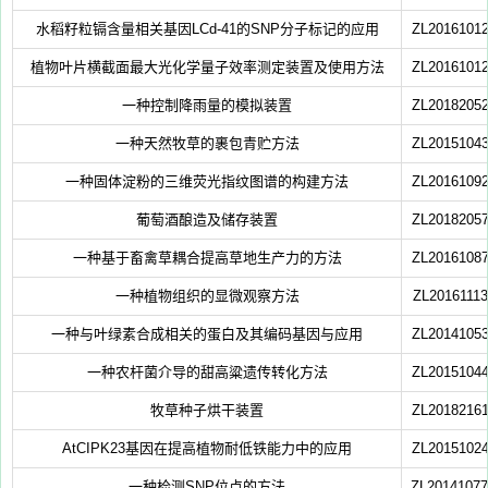
水稻籽粒镉含量相关基因LCd-41的SNP分子标记的应用
ZL20161012
植物叶片横截面最大光化学量子效率测定装置及使用方法
ZL20161012
一种控制降雨量的模拟装置
ZL20182052
一种天然牧草的裹包青贮方法
ZL20151043
一种固体淀粉的三维荧光指纹图谱的构建方法
ZL20161092
葡萄酒酿造及储存装置
ZL20182057
一种基于畜禽草耦合提高草地生产力的方法
ZL20161087
一种植物组织的显微观察方法
ZL20161113
一种与叶绿素合成相关的蛋白及其编码基因与应用
ZL20141053
一种农杆菌介导的甜高粱遗传转化方法
ZL20151044
牧草种子烘干装置
ZL20182161
AtCIPK23基因在提高植物耐低铁能力中的应用
ZL20151024
一种检测SNP位点的方法
ZL20141077