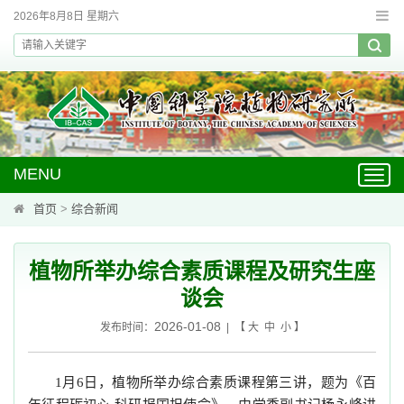
2026年8月8日 星期六
MENU
Toggl
navig
首页
>
综合新闻
植物所举办综合素质课程及研究生座
谈会
2026-01-08
发布时间：
| 【
大
中
小
】
月
日，植物所举办综合素质课程第三讲，题为《百
1
6