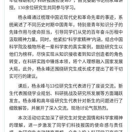
年征程砺初心 科研报国担使命》，由党委副书记杨永峰讲
授。
余位研究生共同参与学习。
130
杨永峰通过梳理中国近现代史和革命先辈的事迹，系
统阐述了不同历史时期中国青年，特别是青年知识分子的
先锋作用与使命担当，引导同学们从党的百年奋斗历程中
汲取精神力量。同时，他紧扣“科学家精神”内涵，结合中国
科学院及植物所老一辈科学家的真实案例，鼓励研究生以
他们为榜样，尽快实现从知识接收者到知识创造者的角色
转变，在科研实践中锤炼本领，将个人理想融入国家发展
大局。此外，杨永峰还围绕研究生成长成才提出了若干切
实可行的建议。
课后，杨永峰与13
位研究生代表进行了座谈交流。新
生代表围绕学业规划、科研挑战及研究所发展等方面踊跃
发言。杨永峰和高年级研究生代表针对新生的问题进行了
细致解答，并展开了深入交流。现场讨论气氛热烈。
本次活动切实加深了研究生对党史国情和科学家精神
的理解，进一步激发了同学们科技报国的使命感与责任