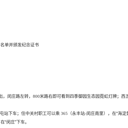
工名单并颁发纪念证书
出，闵庄路左转，
米
路右即可看到四季御园生态园霓虹灯牌；西
800
屯站下车；住中关村职工可以乘
（永丰站
闵庄南里），在“海淀
365
-
在“闵庄”下车。