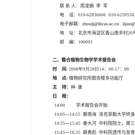
联
系
人：周凌娟
李
军
电
话：
010-62836606
010-6259550
电子邮箱：
zhoulj@ibcas.ac.cn
lijun@
地
址：北京市海淀区香山南辛村
20
邮
编：
100093
二、整合植物生物学学术报告会
时
间
年
月
日
：
：
:
2008
9
28
14
00-17
00
地
点
植物研究所图资楼多功能厅
:
主
持：
种
康
日
程：
学术报告会开始
14:00
—
蔡南海
洛克菲勒大学终身
14:05
14:55
—
秦大河
中科院院士，第三
14:55
15:45
—
薛勇彪
中科院遗传与发育
15:45
16:35