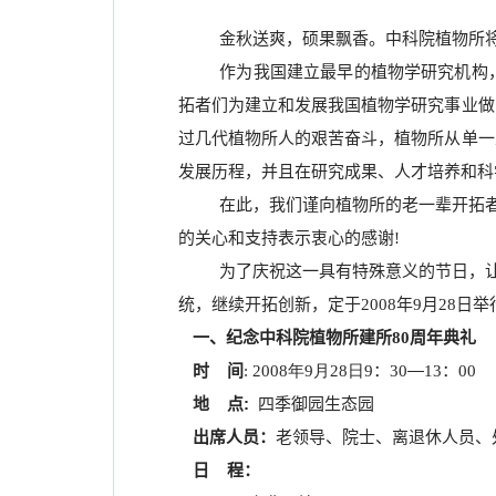
金秋送爽，硕果飘香。中科院植物所
作为我国建立最早的植物学研究机构
拓者们为建立和发展我国植物学研究事业做
过几代植物所人的艰苦奋斗，植物所从单一
发展历程，并且在研究成果、人才培养和科
在此，我们谨向植物所的老一辈开拓
的关心和支持表示衷心的感谢
!
为了庆祝这一具有特殊意义的节日，让
统，继续开拓创新，定于
年
月
日
举
2008
9
28
一、纪念中科院植物所建所
周年典礼
80
时
间
年
月
日
：
—
：
:
2008
9
28
9
30
13
00
地
点
:
四季御园生态园
出席人员：
老领导、院士、离退休人员、
日
程：