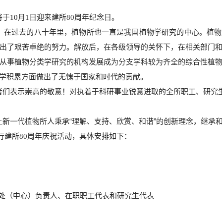
将于
月
日
迎来建所
周年纪念日。
10
1
80
，在过去的八十年里，植物所也一直是我国植物学研究的中心。植物
出了艰苦卓绝的努力。解放后，在各级领导的关怀下，在相关部门
从事植物分类学研究的机构发展成为分支学科较为齐全的综合性植
学积累方面做出了无愧于国家和时代的贡献。
者们表示崇高的敬意！对执着于科研事业锐意进取的全所职工、研究
新一代植物所人秉承“理解、支持、欣赏、和谐”的创新理念，继承和
行建所
周年庆祝活动，具体安排如下：
80
处（中心）负责人、在职职工代表和研究生代表