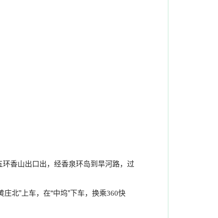
五环香山出口出，经香泉环岛到旱河路，过
黄庄北”上车，在“中坞”下车，换乘
快
360