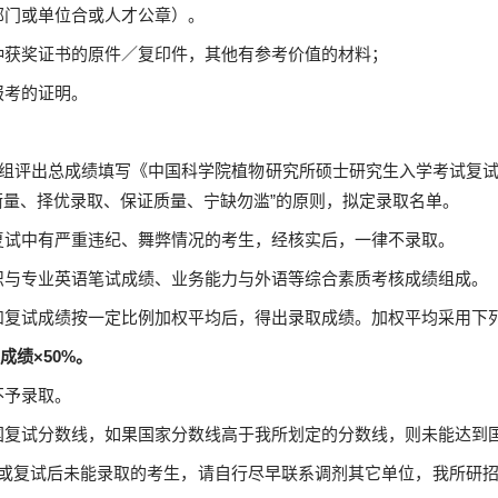
部门或单位合或人才公章）。
种获奖证书的原件／复印件，其他有参考价值的材料；
报考的证明。
小组评出总成绩填写《中国科学院植物研究所硕士研究生入学考试复
衡量、择优录取、保证质量、宁缺勿滥”的原则，拟定录取名单。
复试中有严重违纪、舞弊情况的考生，经核实后，一律不录取。
识与专业英语笔试成绩、业务能力与外语等综合素质考核成绩组成。
和复试成绩按一定比例加权平均后，得出录取成绩。加权平均采用下
试成绩×50%。
不予录取。
国复试分数线，如果国家分数线高于我所划定的分数线，则未能达到
或复试后未能录取的考生，请自行尽早联系调剂其它单位，我所研