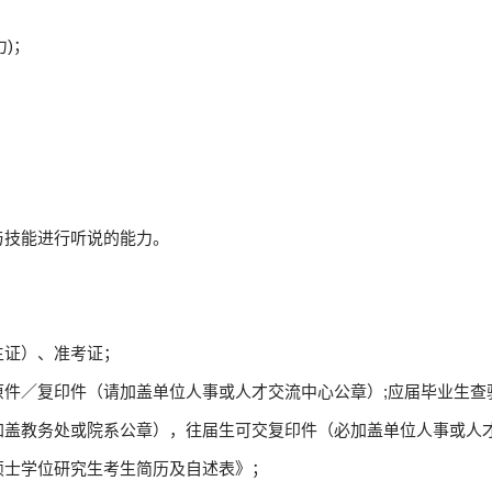
力)；
与技能进行听说的能力。
生证）、准考证；
原件／复印件（请加盖单位人事或人才交流中心公章）;应届毕业生查
加盖教务处或院系公章），往届生可交复印件（必加盖单位人事或人
硕士学位研究生考生简历及自述表》；