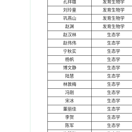
孔祥雄
发育生物学
刘玲童
发育生物学
巩燕山
发育生物学
赵渊
发育生物学
赵汉林
生态学
赵伟伟
生态学
宁秋实
生态学
杨帆
生态学
博文静
生态学
陆慧
生态学
林敦梅
生态学
冯刚
生态学
宋冰
生态学
董丽佳
生态学
李贺
生态学
陈军
生态学