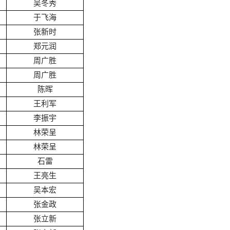
吴冬秀
于飞海
张新时
郑元润
周广胜
周广胜
陈晖
王利军
李振宇
林荣呈
林荣呈
石雷
王亮生
吴本宏
张金政
张立新