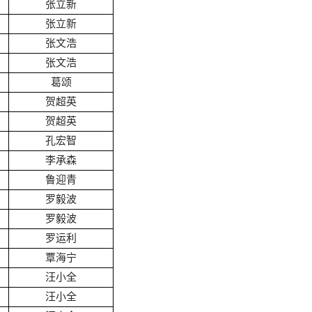
张立新
张立新
张文浩
张文浩
葛颂
贺超英
贺超英
孔宏智
李承森
鲁迎青
罗毅波
罗毅波
罗运利
覃海宁
汪小全
汪小全