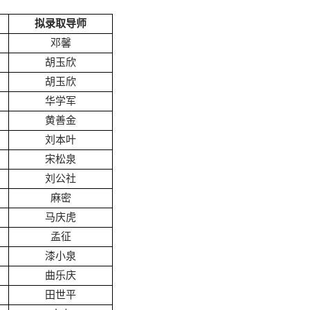
拟录取导师
邓馨
胡玉欣
胡玉欣
华学军
黄善金
刘本叶
宋松泉
刘公社
麻密
马庆虎
孟征
漆小泉
曲乐庆
田世平