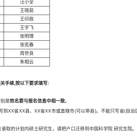
汪小全
王晓茹
王印政
王宇飞
张明理
张宪春
周世良
朱相云
关手续,按以下要求填写:
特别是
姓名要与报名信息中相一致
。
写到
XX省XX县、XX省XX市或直辖市(可以带县)。不能只写省(
位录取的计划内硕士研究生，请把户口迁移到中国科学院 研究生院。