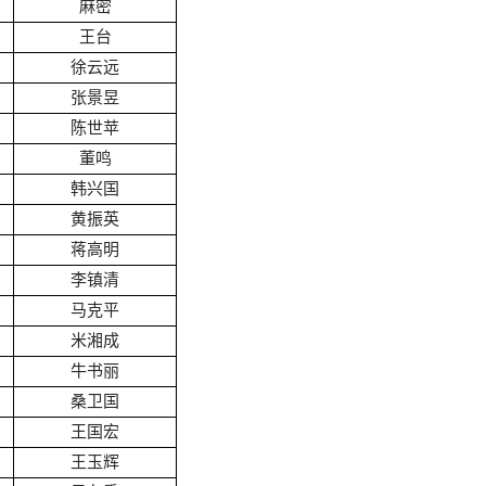
麻密
王台
徐云远
张景昱
陈世苹
董鸣
韩兴国
黄振英
蒋高明
李镇清
马克平
米湘成
牛书丽
桑卫国
王国宏
王玉辉