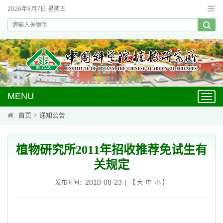
2026年8月7日 星期五
MENU
Toggl
navig
首页
>
通知公告
植物研究所2011年招收推荐免试生有
关规定
2010-08-23
发布时间：
| 【
大
中
小
】