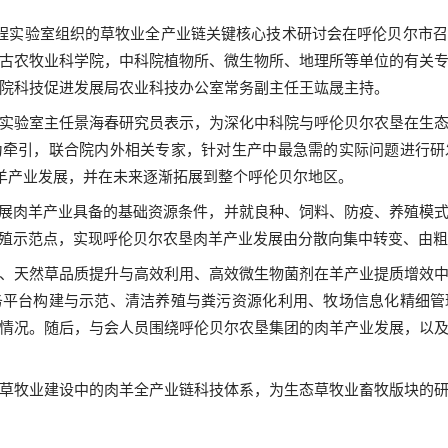
程实验室组织的草牧业全产业链关键核心技术研讨会在呼伦贝尔市召
古农牧业科学院，中科院植物所、微生物所、地理所等单位的有关
院科技促进发展局农业科技办公室常务副主任王
竑
晟主持。
实验室主任景海春研究员表示，为深化中科院与呼伦贝尔农垦在生
为牵引，联合院内外相关专家，针对生产中最急需的实际问题进行研
肉羊产业发展，并在未来逐渐拓展到整个呼伦贝尔地区。
展肉羊产业具备的基础资源条件，并就良种、饲料、防疫、养殖模
殖示范点，实现呼伦贝尔农垦肉羊产业发展由分散向集中转变、由粗
、天然草品质提升与高效利用、高效微生物菌剂在羊产业提质增效
务平台构建与示范、清洁养殖与粪污资源化利用、牧场信息化精细管
情况。随后，与会人员围绕呼伦贝尔农垦集团的肉羊产业发展，以
草牧业建设中的肉羊全产业链科技体系，为生态草牧业畜牧版块的