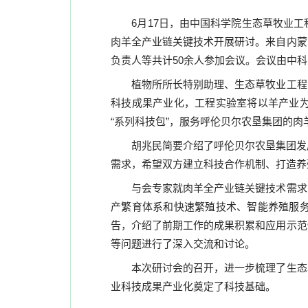
6
月
17
日，由中国科学院生态草牧业工
肉羊全产业链关键技术开展研讨。来自内蒙
负责人等共计
50
余人参加会议。会议由中科
植物所所长特别助理、生态草牧业工程
科技成果产业化，工程实验室将以羊产业
“系列科技包”，服务呼伦贝尔农垦集团的
胡兆民简要介绍了呼伦贝尔农垦集团发
需求，希望双方建立科技合作机制、打造养
与会专家就肉羊全产业链关键技术需求
产繁育体系和快速繁殖技术、智能养殖服
告，介绍了前期工作的成果积累和应用示范
等问题进行了深入交流和讨论。
本次研讨会的召开，进一步梳理了生态
业科技成果产业化奠定了科技基础。