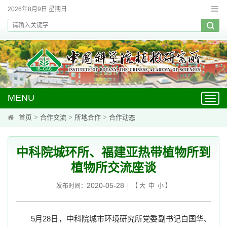
2026年8月9日 星期日
MENU
Toggl
navig
首页
>
合作交流
>
所地合作
>
合作动态
中科院城环所、福建亚热带植物所到
植物所交流座谈
2020-05-28
发布时间：
| 【
大
中
小
】
5
月
28
日，中科院城市环境研究所党委副书记白国华、