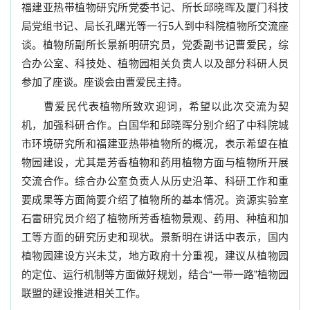
福建亚热带植物研究所党委书记、所长邱晓晖及厦门科技
局党组书记、局长孔曙光等
一行
5
人到中科院植物所交流座
谈。植物所副所长景新明研究员，党委副书记曹爱民，综
合办公室、科技处、植物园相关负责人以及部分科研人员
参加了座谈。座谈会由曹爱民主持。
曹爱民代表植物所致欢迎词，希望以此次交流为契
机，加强科研合作。白国华和邱晓晖分别介绍了中科院城
市环境研究所和福建亚热带植物所的概况，表示希望在植
物园建设，尤其是芳香植物和药用植物方面与植物所开展
交流合作。综合办公室负责人从历史沿革、科研工作和重
要成果等方面简要介绍了植物所的基本情况。资源实验室
石雷研究员介绍了植物所芳香植物景观、药用、种植和加
工等方面的研究历史和现状。景新明在讲话中表示，国内
植物园建设方兴未艾，地方政府十分重视，建议从植物园
的定位、运行机制等方面做好规划，结合
“
一带一路
”
植物园
联盟的建设推进相关工作。