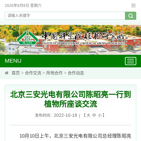
2026年8月8日 星期六
MENU
Toggl
navig
首页
>
合作交流
>
所地合作
>
合作动态
北京三安光电有限公司陈昭亮一行到
植物所座谈交流
2022-10-18
发布时间：
| 【
大
中
小
】
10
月
10
日上午，北京三安光电有限公司总经理陈昭亮