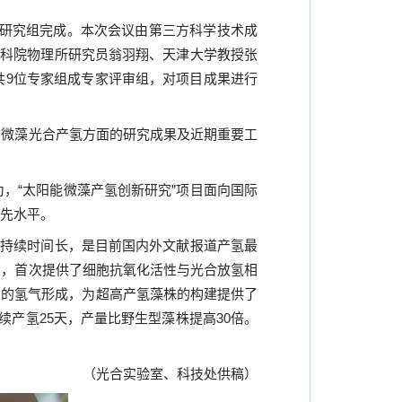
芳研究组完成。本次会议由第三方科学技术成
中科院物理所研究员翁羽翔、天津大学教授张
共
9
位专家组成专家评审组，对项目成果进行
在微藻光合产氢方面的研究成果及近期重要工
，“太阳能微藻产氢创新研究”项目面向国际
先水平
。
持续时间长，是目前国内外文献报道产氢最
制，首次提供了细胞抗氧化活性与光合放氢相
多的氢气形成，为超高产氢藻株的构建提供了
续产氢
25
天，产量比野生型藻株提高
30
倍。
（光合实验室、科技处供稿）