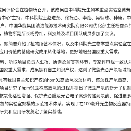
”成果评价会在植物所召开，该成果由中科院光生物学重点实验室黄
价中心”主持，中科院院士赵进东、佟振合、李灿、吴骊珠、种康，
道户、中国华能集团清洁能源技术研究院有限公司优化部主任杨豫森
，植物所副所长杨秀红，科技处及项目团队成员参加了会议。
。她简要介绍了植物所基本情况，以及中科院光生物学重点实验室
应用价值的基础研究成果转化落地，更好地服务国家重大需求。
料、听取项目负责人汇报、质询及解答等环节，专家评审组一致认为
国家重大需求，成果拥有自主知识产权，
达到了微藻光合产氢领域领
了具有我国自主知识产权的
hpm91
高放氢衣藻材料，该藻株产氢量高、
项目研究了
hpm91
藻株高放氢的过程并提出了微藻产氢的新分子机
抗氧化活性增强、保护光合膜及光合电子高速传递到氢酶、促进更
氢的实验室规模的示范技术体系，实现了在
100
毫升光生物反应器持
研究和应用研发奠定了坚实基础。