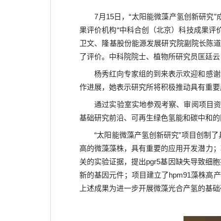
7月
15
日，“太阳能微藻产氢创新研究
果评价机构“中科合创（北京）科技成果评
卫文、隆基股份能源发展研究院副院长陈
了评价。中科院院士、植物所研究员匡廷云
杨秀红向专家组的到来表示欢迎和感谢
作进展，她表示研究所将积极推动具有重要
通过实验室实地参观考察、审阅项目资
基础研究前沿、可再生绿色氢能和碳中和的
“太阳能微藻产氢创新研究”项目创制
高的微藻藻株，具有重要的应用开发潜力；
关的实验证据，提出
pgr5
基因缺失导致细胞
新的基因元件；项目建立了
hpm91
藻株高产
上述成果为进一步开展微藻光合产氢的基础