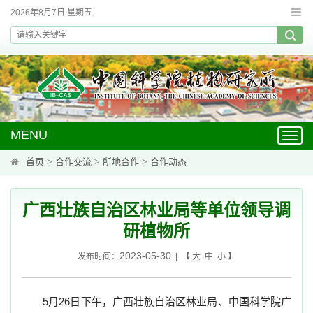
2026年8月7日 星期五
MENU
Toggl
navig
首页
>
合作交流
>
所地合作
>
合作动态
广西壮族自治区林业局等单位领导调
研植物所
2023-05-30
发布时间：
| 【
大
中
小
】
5
月
26
日下午，广西壮族自治区林业局、中国科学院广