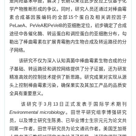
是间羟基苯甲醛，解决了长期以来在此步反应上仅基于化
学产物推断形成的争议。同时，研究人员还通过对棒曲霉
素合成基因簇编码的全部
15
个蛋白及相关调控因子
PeLaeA
、
PeVeA
和
PeVelB
的亚细胞定位，初步确定了合成
途径中各催化酶、转运蛋白和调控蛋白的亚细胞分布，勾
勒出了棒曲霉素在扩展青霉胞内生物合成及转运路径的分
子网络。
该研究不仅为深入认知真菌中棒曲霉素生物合成的分
子基础、转运路径和调控网络提供了分子证据，还为研发
精准高效的控制技术提供了新思路。研究成果对实现从源
头上控制棒曲霉素污染，确保果实及其加工产品的品质安
全具有重要意义。
该研究于
3
月
13
日正式发表于国际学术期刊
Environmental microbiology
。田世平研究组李博强研究
员，以及博士研究生陈勇、已毕业博士生宗元元为论文共
同第一作者，田世平研究员为论文通讯作者。美国芝加哥