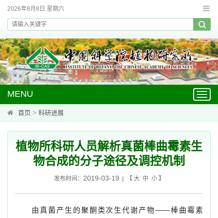
2026年8月8日 星期六
MENU
Toggl
navig
首页
>
科研进展
植物所科研人员解析真菌棒曲霉素生
物合成的分子途径及调控机制
2019-03-19
发布时间：
| 【
大
中
小
】
由真菌产生的聚酮类次生代谢产物——棒曲霉素