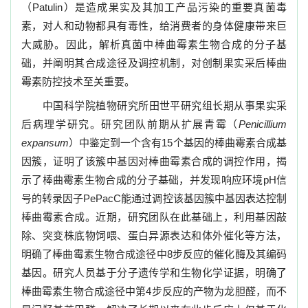
（
Patulin
）是造成果实及其加工产品污染的重要真菌毒
素，对人和动物都具有毒性，给消费者的身体健康带来巨
大威胁。因此，解析真菌中棒曲霉素生物合成的分子基
础，并阐明其合成途径及调控机制，对创制果实采后棒曲
霉素防控技术至关重要。
中国科学院植物研究所田世平研究组长期从事果实采
后病理学研究。研究团队前期从扩展青霉（
Penicillium
expansum
）中鉴定到一个含有
15
个基因的棒曲霉素合成基
因簇，证明了该簇中基因对棒曲霉素合成的调控作用，揭
示了棒曲霉素生物合成的分子基础，并发现响应环境
pH
信
号的转录因子
PePacC
能通过调控该基因簇中基因表达控制
棒曲霉素合成。近期，研究团队在此基础上，利用基因敲
除、突变株底物饲喂、蛋白异源表达和体外催化等方法，
明确了棒曲霉素生物合成途径中
8
步反应的催化酶及其编码
基因。研究人员基于分子遗传学和生物化学证据，明确了
棒曲霉素生物合成途径中第
4
步反应的产物为龙胆醛，而不