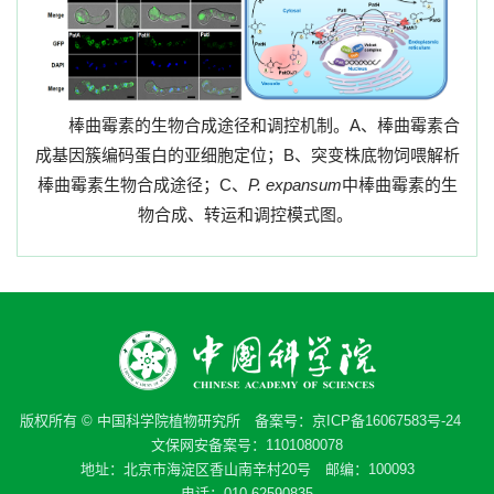
棒曲霉素的生物合成途径和调控机制。
A
、棒曲霉素合
成基因簇编码蛋白的亚细胞定位；
B
、突变株底物饲喂解析
棒曲霉素生物合成途径；
C
、
P. expansum
中棒曲霉素的生
物合成、转运和调控模式图。
版权所有 © 中国科学院植物研究所 备案号：
京ICP备16067583号-24
文保网安备案号：1101080078
地址：北京市海淀区香山南辛村20号 邮编：100093
电话：010-62590835