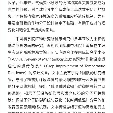
因子。近年来，气候变化导致的低温和高温灾害频发成为
世界性问题，对全球粮食生产造成每年高达数千亿元的损
失。而解析植物对环境温度的感知和应答遗传机制，为开
展温度耐受的作物分子设计奠定了基础，有助于应对气候
变化对粮食生产造成的影响。
中国科学院植物研究所种康研究组多年来致力于植物
低温应答方面的研究。近期该团队和中科院上海植物生理
生态研究所所林鸿宣院士团队应邀合作在国际知名学术期
刊
Annual Review of Plant Biology
上发表题为“作物温度适
应性的遗传改良”（
Crop Improvement of Temperature
Resilience
）的综述文章。文中主要基于两个团队的研究结
果，总结了植物对环境温度的感受与防御信号及发育应答
的分子网络机制；提出了低温瞬时感知与防御信号转导网
络通路；揭示了低温防御信号和发育应答的分子开关机
制；探讨了分子防御系统与春化（长时间低温）介导的花
发育应答感知网络机制。文中梳理总结了植物高温耐受主