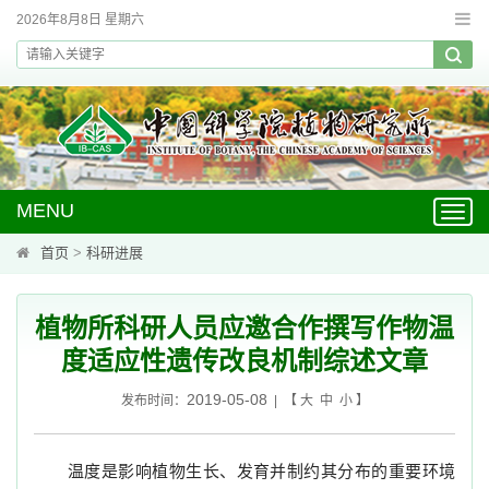
2026年8月8日 星期六
MENU
Toggl
navig
首页
>
科研进展
植物所科研人员应邀合作撰写作物温
度适应性遗传改良机制综述文章
2019-05-08
发布时间：
| 【
大
中
小
】
温度是影响植物生长、发育并制约其分布的重要环境