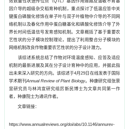
效数量性状遗传位点（
QTL
）基因作用通路及温敏不育基
因介导的超级杂交稻育种机制，重点探讨了低温应答中关
键蛋白磷酸化修饰在单子叶与双子叶植物中介导的不同网
络机制以及春化作用中蛋白糖基化和磷酸化修饰介导了外
界长时间低温信号发育感知机制。文章概括了基于重要农
艺性状的分子模块控制理论，提出了利用整合分子模块的
网络机制改良作物重要农艺性状的分子设计潜力。
该综述系统总结了作物对环境温度感知、应答及适应
机制的最新进展及其在分子设计育种中的应用，并据此指
出未来深入研究的方向。该综述于
4
月
29
日在线发表于国际
学术期刊
Annual Review of Plant Biology
。种康研究组张景
昱研究员与林鸿宣研究组厉新民博士为文章共同第一作
者，种康院士为通讯作者。
文章链接：
https://www.annualreviews.org/doi/abs/10.1146/annurev-