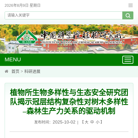
2026年8月9日 星期日
MENU
Toggl
navig
首页
>
科研进展
植物所生物多样性与生态安全研究团
队揭示冠层结构复杂性对树木多样性
–森林生产力关系的驱动机制
2025-10-02
发布时间：
| 【
大
中
小
】