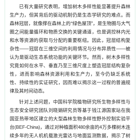
已有大量研究表明，增加树木多样性能显著提升森林
生产力，但其背后的驱动机制仍是生态学研究的难点。而
森林冠层，就像撑在森林上的“绿色屋顶”，是生物圈与大气
圈之间能量循环和物质交换的关键通道，也是调控林内光
和水等资源的获取与分配的重要枢纽。因此，冠层结构复
杂性——冠层在三维空间的利用情况与分布异质性——被
认为是驱动生态系统功能的关键环节。然而，树木多样性
究竟如何在水平、垂直乃至三维尺度上塑造冠层结构复杂
性，进而影响森林资源利用和生产力，至今仍缺乏系统
性、持续性的实证研究，因而难以揭示这一过程的普遍规
律及其时间动态。
针对上述问题，中国科学院植物研究所生物多样性与
生态安全研究团队刘晓娟研究员等基于钱江源国家站在我
国亚热带地区建立的大型森林生物多样性野外控制实验平
台
(BEF-China)
，通过对种植面积
480
余亩的
4
万多棵树木连
续多年的无人机机载激光雷达与地面监测数据，揭示了树