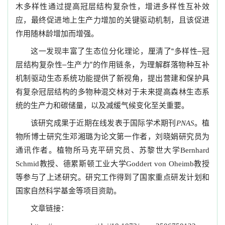
木多样性通过提高冠层结构复杂性，增进多样性互补效
应，最终促进地上生产力增加的关键驱动机制，且该促进
作用随林龄增加而增强。
这一发
现丰富了生态位分化理论，
厘清了“多样性
–
冠
层结构复杂性
–
生产
力”的作用链条，
为理解群落物种互补
机制驱动生态系统功能提供了新视角，提出营建和保护具
有复杂冠层结构的多物种混交林对于未来提高森林生态系
统的生产力和碳储量，以及减缓气候变化至关重要。
该研究成果于近期在线发表于国际学术期刊
。植
PNAS
物所
博士研究生邓湘璐为论文第一作者
，刘晓娟研究员为
通讯作者。植物所马克平研究员、苏黎世大学
Bernhard
教授、德累斯顿工业大学
教授
Schmid
Goddert von Oheimb
等参与了上述研究
。研究工作得到了国家重点研发计划和
国家自然科学基金等项目资助。
文章链接：