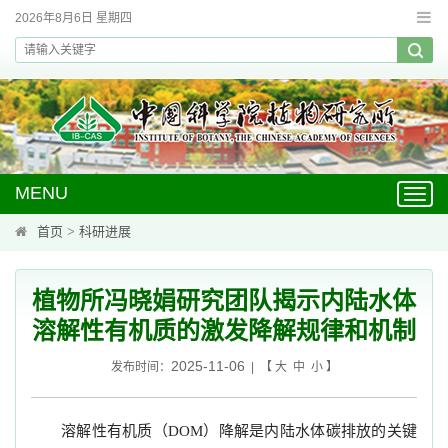
2026年8月6日 星期四
MENU
Toggl
navig
首页
>
科研进展
植物所冯晓娟研究团队揭示内陆水体
溶解性有机质的激发降解规律和机制
2025-11-06
发布时间：
| 【
大
中
小
】
溶解性有机质（
）降解是内陆水体碳排放的关键
DOM