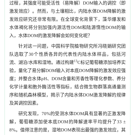
过程，其强度可能受活性（易降解）
输入的调控（即
DOM
激发效应）。然而，与土壤相比，内陆水体
降解的激
DOM
发效应研究还非常有限。在全球变化背景下，藻华爆发和
水体褐化将分别加强内源活性
和陆源惰性
的输
DOM
DOM
入，水体
的激发降解会如何变化呢？
DOM
针对这一问题，中国科学院植物研究所冯晓娟研究团
队选取了
个性质各异的代表性内陆水体样品，包括河
30
13
流、湖泊
水库和湿地。通过构建
标记葡萄糖添加培养实
/
C
验，量化了易分解
输入对本底
降解的激发效应强
DOM
DOM
度；并整合水体
、
含量和芳香性等理化参数、养分
pH
DOM
化学计量和胞外酶活性等指标，结合微生物群落高通量测
序和随机森林模型，揭示了内陆水体
激发降解的规律
DOM
及其调控因素。
研究发现，
的受测水体
具有显著的正激发降
70%
DOM
解，葡萄糖添加使本底
的降解速率平均提升了
DOM
33 ±
。值得注意的是，湿地
表现出最强的激发效应，其
8%
DOM