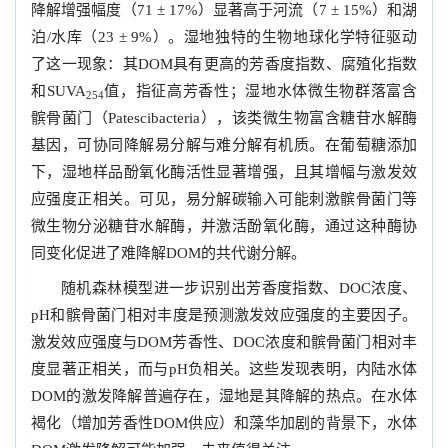
降解增强幅度（
）显著高于河流（
）和湖
71 ± 17%
7 ± 15%
泊
水库（
）。湿地独特的生物地球化学特征驱动
/
23 ± 9%
了这一现象：其
具有更高的芳香度指数、腐殖化指数
DOM
和
值，指征高芳香性；湿地水体微生物群落富含
SUVA
254
髌骨菌门（
），该类微生物富含糖苷水解酶
Patescibacteria
基因，可协同降解易分解与难分解有机质。在葡萄糖添加
下，湿地样品酚氧化酶活性显著增强，且其增幅与激发效
应强度正相关。可见，易分解碳输入可能刺激髌骨菌门等
微生物分泌糖苷水解酶，并激活酚氧化酶，通过这种酶协
同变化促进了难降解
的共代谢分解。
DOM
随机森林模型进一步识别出芳香度指数、
浓度、
DOC
和髌骨菌门相对丰度是预测激发效应强度的主要因子。
pH
激发效应强度与
芳香性、
浓度和髌骨菌门相对丰
DOM
DOC
度显著正相关，而与
负相关。这些发现表明，内陆水体
pH
的激发降解普遍存在，湿地是其降解的热点。在水体
DOM
褐化（增加芳香性
供应）和藻华加剧的背景下，水体
DOM