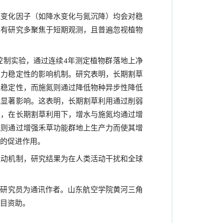
球变化因子（如降水变化与氮沉降）均会对稳
现有研究多聚焦于短期观测，且普遍忽视植物
控制实验，通过连续
年测定植物群落地上净
4
产力稳定性的影响机制。研究表明，长期割草
上稳定性，而施氮则通过降低物种异步性降低
无显著影响。这表明，长期割草利用通过削弱
性，在长期割草利用下，增水与施氮均通过增
氮则通过增强禾草功能群地上生产力而使其增
的促进作用。
驱动机制，研究结果为在人类活动干扰和全球
明研究员为通讯作者。山东航空学院黄河三角
目资助。