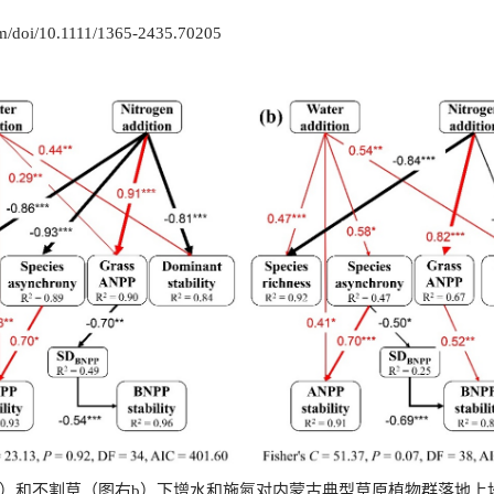
.com/doi/10.1111/1365-2435.70205
）和不割草（图右
）下增水和施氮对内蒙古典型草原植物群落地上
b