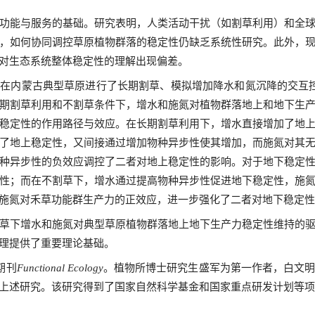
功能与服务的基础。研究表明，人类活动干扰（如割草利用）和全
，如何协同调控草原植物群落的稳定性仍缺乏系统性研究。此外，
对生态系统整体稳定性的理解出现偏差。
队在内蒙古典型草原进行了长期割草、模拟增加降水和氮沉降的交互
期割草利用和不割草条件下，增水和施氮对植物群落地上和地下生
稳定性的作用路径与效应。在长期割草利用下，增水直接增加了地
了地上稳定性，又间接通过增加物种异步性使其增加，而施氮对其
种异步性的负效应调控了二者对地上稳定性的影响。对于地下稳定
性；而在不割草下，增水通过提高物种异步性促进地下稳定性，施
施氮对禾草功能群生产力的正效应，进一步强化了二者对地下稳定性
草下增水和施氮对典型草原植物群落地上地下生产力稳定性维持的
理提供了重要理论基础。
期刊
。植物所博士研究生盛军为第一作者，白文
Functional Ecology
上述研究。该研究得到了国家自然科学基金和国家重点研发计划等项