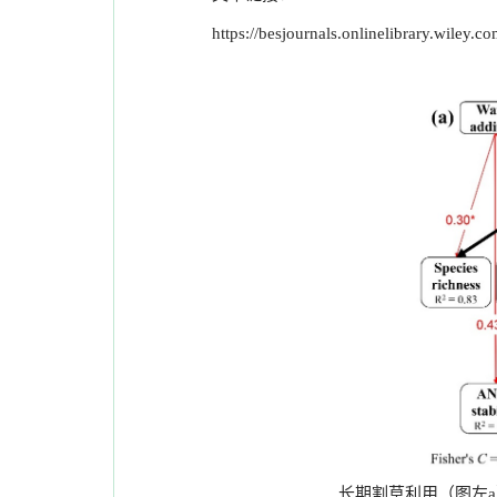
https://besjournals.onlinelibrary.wiley
长期割草利用（图左
a