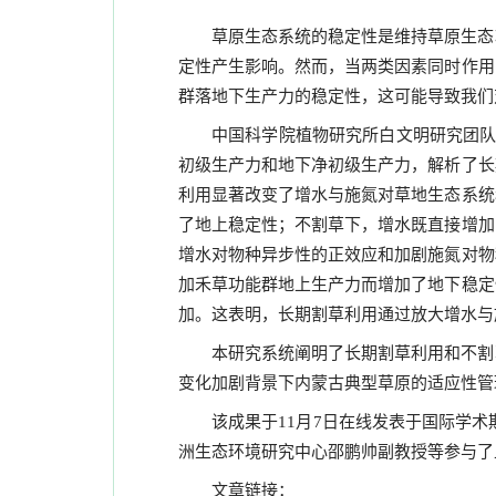
草原生态系统的稳定性是维持草原生态
定性产生影响。然而，当两类因素同时作用
群落地下生产力的稳定性，这可能导致我们
中国科学院植物研究所白文明研究团
初级生产力和地下净初级生产力，解析了长
利用显著改变了增水与施氮对草地生态系统
了地上稳定性；不割草下，增水既直接增加
增水对物种异步性的正效应和加剧施氮对物
加禾草功能群地上生产力而增加了地下稳定
加。这表明，长期割草利用通过放大增水与
本研究系统阐明了长期割草利用和不割
变化加剧背景下内蒙古典型草原的适应性管
该成果于
月
日在线发表于国际学术
11
7
洲生态环境研究中心邵鹏帅副教授等参与了
文章链接：