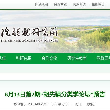
网站地图
联系方式
管理系统
邮箱登录
队伍
科研成果
合作交流
研究生教育
党群园
6月13日第2期“胡先骕分类学论坛”预告
2019-06-12
发布时间：
| 【
大
中
小
】 | 【
打印
】 【
关闭
】