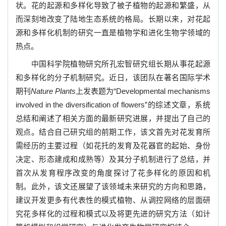
状。花的起源和多样化导致了被子植物的起源和繁盛，从
而深刻地改变了陆地生态系统的格局。长期以来，对花起
源和多样化机制的研究一直是植物学和进化生物学领域的
热点。
中国科学院植物研究所孔宏智研究组长期从事花起源
和多样化的分子机制研究。近日，该团队在著名国际学术
期刊
Nature Plants
上发表题为
“
Developmental mechanisms
involved in the diversification of flowers
”
的综述文章，系统
总结和阐述了相关方面的最新研究进展，并提出了自己的
观点。结合自己研究组的前期工作，该文首先对花发育所
需经历的主要过程（如花托的发育及花器官的起始、身份
决定、形态建成和成熟等）及其分子机制进行了总结，并
首次从发育程序改变的角度探讨了花多样化的原因和机
制。此外，该文还展望了该领域未来研究的方向和思路，
建议开发更多有代表性的模式植物、从调控网络的层面研
究花多样化的过程和模式以及将更先进的研究方法（如计