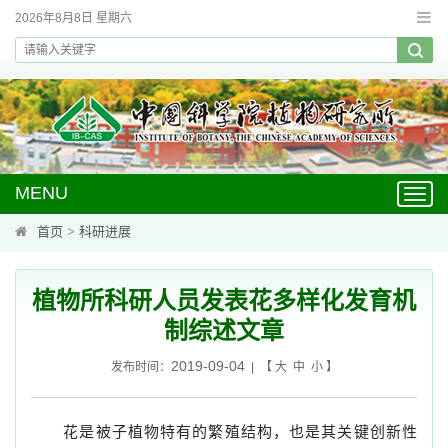
2026年8月8日 星期六
MENU
Toggl
navig
首页
>
科研进展
植物所科研人员发表花多样化发育机
制综述文章
2019-09-04
发布时间：
| 【
大
中
小
】
花是被子植物特有的繁殖结构，也是其关键创新性