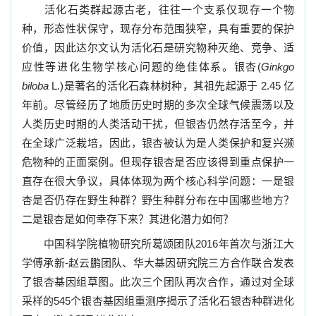
活化石类群起源古老，往往一个支系仅现存一个物
种，形态性状保守，现存分布范围狭
窄，具有重要的保护
价值，因此达尔文认为活化石是研究物种灭绝、竞争、适
应性等进化生
物学核心问题的绝佳体系。
银杏
(
Ginkgo
biloba
L.)
是著名的活化石森林树种，其祖先起源于
2.45
亿
年前。尽管经历了地质历史时期的多次全球气候震荡以及
人类历史时期的人类活动干扰，但银杏仍然存活至
今，并
在全球广泛栽培，因此，银杏被认为是人类保护和复兴濒
危物种的正面案例。但现存
银杏是否应该得到重点保护一
直存在很大争议，具体体现为两个核心科学问题：一是银
杏是否仍存在野生种群？野生种群分布在中国哪些地方？
二是银杏是如何幸存下来？其进化潜
力如何？
中国科学院植物研究所葛颂团队
2016
年首次与浙江大
学傅承新
-
赵云鹏团队、华大基因研究院三方合作联合发表
了银杏基因组草图。此次三个团队再次合作，通过对全球
采样的
545
个银杏基因组重测序揭示了活化石银杏种群进化