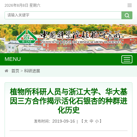
2026年8月8日 星期六
MENU
Toggl
navig
首页
>
科研进展
植物所科研人员与浙江大学、华大基
因三方合作揭示活化石银杏的种群进
化历史
2019-09-16
发布时间：
| 【
大
中
小
】