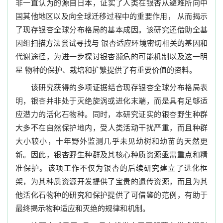
非一直认为
的源自日本，证实了人类在银杏从避难所向中
国其他地区以及向全球迁移过程中的重要作用，
从而揭示
了现存银杏全球分布格局的基本成因。该研究还借助全基
因组扫描方法尝试寻找与
银杏适应环境密切相关的基因和
代谢途径，为进一步探讨银杏濒危的可能机制以及这一明
星
物种的保护、栽培和扩繁提供了有重要价值的资料。
该研究获得的多项证据结合现存银杏全球分布格局表
明，银杏并非处于灭绝旋涡或进化
末端，而是具有足够适
应潜力的活化石物种。同时，本研究证实的银杏野生种群
大多不在自
然保护地内，受人类活动干扰严重，而且种群
大小较小，十年野外监测几乎未见幼树和幼苗
的天然更
新。因此，银杏野生种群及其核心种质资源亟需重点和精
准保护。该项工作不仅为银杏的后续研究建立了进化框
架，为其种质资源开发提供了宝贵的遗传资源，而且为其
他活化石物种的研究和保护提供了可借鉴的范例，有助于
最终揭示物种适应和灭绝的规律和机制。