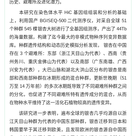
历史、避难所及进化潜力。
本研究在染色体水平
HiC
基因组组装和分析的基础
上，利用国产
BGISEQ-500
二代测
序仪，对采自全球
51
个种群
545
棵银杏大树进行了全基因组测序，产出了
44Tb
的海量数
据，构建了迄今最大的非模式物种序列变异数据
库。种群遗传结构和动态历史模拟分析发现，
银杏在中国
存在
3
个避难所：
东部（浙江天目山为代表）、西南（贵
州务川、重庆金佛山为代表）以及南部（广东南雄、广西
兴安为代表），大巴山脉和湖北大洪山区分布的银杏是南
部和西南部种群在冰期形成的混合种群，更新世晚期（
51
万至
14
万年前
）
的多次冰期既导
致了不同避难所种群之间
的分化，也促进了不同避难所特有遗传成分的混合，从而
在物种水
平维持了这一活化石植物较高的遗传变异。
该研究进一步表明，遍布全球的银杏几乎均源自以浙
江天目山种群为代表的中国东部种
群，银杏迁移到日本和
韩国要早于其迁移到欧美，且发现欧洲的银杏源自中国而