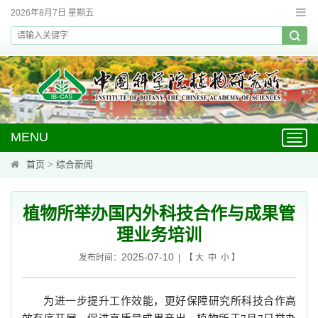
2026年8月7日 星期五
MENU
Toggl
navig
首页
>
综合新闻
植物所举办国内外科技合作与成果管
理业务培训
2025-07-10
发布时间：
| 【
大
中
小
】
为进一步提升工作效能，更好保障研究所科技合作高