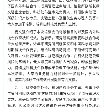
效有序开展，促进高质量成果产出，植物所于
月
日举办
7
7
了国内外科技合作与成果管理业务培训。植物所副所长杨
文强出席会议，科技处与监审处负责人、科研财务助理、
所级知识产权专员、实验室秘书及相关业务办理人员等
80
余人参加了培训。培训由科技处负责人主持。
杨文强介绍了本次培训会的背景和目的以及国内外科
技合作现状和成效。他表示，研究所高度重视科技合作与
重大成果产出，近年来研究所围绕国家和中国科学院对新
时期科技合作要求，结合科研活动特点，不断修订完善相
关制度，优化管理流程，规范科技合作，在有效防范管理
风险的基础上，最大限度地为科研人员减负，释放创新活
力，持续提升科技合作与成果管理工作效能。他希望通过
本次培训，大家的业务能力能得到进一步提升，学以致
用，切实为科研工作高效开展提供有力支撑。
会上，科技处副处长、知识产权业务主管、外事业务
主管分别围绕横向
地方纵向项目和投标项目全流程管理及
/
要求、科研保障类合同管理、奖励奖项和知识产权申请与
管理、因公临时出访及邀请外宾来访等外事业务办理流