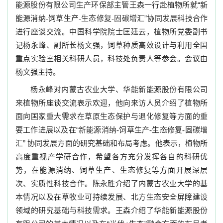
能源股份有限公司生产环保部主管王森一行赴植物所就“新
能源消纳
饲草生产
生态修复
固碳增汇”协同发展科技合作
-
-
-
进行座谈交流。中国科学院院士匡廷云，植物所党委副书
记杨永峰、副所长杨文强，饲草种质高效设计与利用全国
重点实验室相关科研人员，科技处负责人等参会。会议由
杨文强主持。
杨永峰对内蒙古农业大学、华能新能源股份有限公司
来植物所座谈交流表示欢迎，他向来访人员介绍了植物所
面向国家重大需求在草原生态保护与退化修复等方面的重
要工作进展以及在“新能源消纳
饲草生产
生态修复
固碳增
-
-
-
汇” 协同发展方面的研究基础和布局考虑。他表示，植物所
高度重视产学研合作，希望各方充分发挥各自的科研优
势，在能源消纳、饲草生产、生态修复等方面开展深层
次、实质性科技合作。陈永胜介绍了内蒙古农业大学的基
本情况以及在草牧业可持续发展、北方生态安全屏障建设
领域的研究基础与科技需求。王森介绍了华能新能源股份