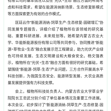
有限公司的基本情况以及在“光伏
生态”融合方面的布局考
+
虑和科技需求，希望在能源消纳新场景、生态修复新模式
等方面探索更为有效的合作模式。
匡廷云作“新能源消纳
饲草生产
生态修复
固碳增汇”协
-
-
-
同发展专题报告，详细介绍了植物所在该领域的研究基
础、重要科研进展、未来规划等。她希望内蒙古农业大
学、华能新能源股份有限公司等共同参与，协同推进“新能
源
草牧业
生态”融合发展示范工程建设，助力光伏产业绿
+
+
色可持续发展、生态文明建设和大粮食安全。杨文强表
示，植物所在“光伏
生态”融合方面有很好的研究基础，希
+
望围绕“新能源
饲草
生态”产业问题，三方合作开展高水平
-
-
科技创新，为我国生态安全、能源转型发展、大农业高质
量发展提供强有力科技支撑。
会上，植物所科技处负责人、内蒙古农业大学草业学
院院长王忠武分别介绍了单位基本情况及重要工作进展。
本次会议，初步探讨了“新能源消纳
饲草生产
生态修复
固
-
-
-