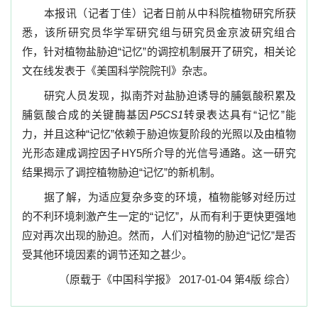
本报讯（记者丁佳）记者日前从中科院植物研究所获
悉，该所研究员华学军研究组与研究员金京波研究组合
作，针对植物盐胁迫“记忆”的调控机制展开了研究，相关论
文在线发表于《美国科学院院刊》杂志。
研究人员发现，拟南芥对盐胁迫诱导的脯氨酸积累及
脯氨酸合成的关键酶基因
P5CS1
转录表达具有“记忆”能
力，并且这种“记忆”依赖于胁迫恢复阶段的光照以及由植物
光形态建成调控因子HY5所介导的光信号通路。这一研究
结果揭示了调控植物胁迫“记忆”的新机制。
据了解，为适应复杂多变的环境，植物能够对经历过
的不利环境刺激产生一定的“记忆”，从而有利于更快更强地
应对再次出现的胁迫。然而，人们对植物的胁迫“记忆”是否
受其他环境因素的调节还知之甚少。
（原载于《中国科学报》
2017-01-04
第4版 综合
）