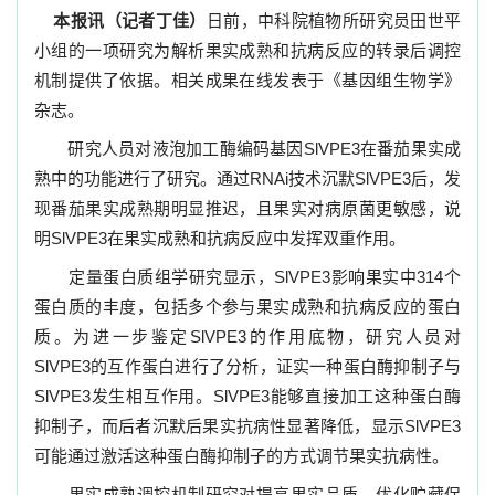
本报讯（记者丁佳）
日前，中科院植物所研究员田世平
小组的一项研究为解析果实成熟和抗病反应的转录后调控
机制提供了依据。相关成果在线发表于《基因组生物学》
杂志。
研究人员对液泡加工酶编码基因SlVPE3在番茄果实成
熟中的功能进行了研究。通过RNAi技术沉默SlVPE3后，发
现番茄果实成熟期明显推迟，且果实对病原菌更敏感，说
明SlVPE3在果实成熟和抗病反应中发挥双重作用。
定量蛋白质组学研究显示，SlVPE3影响果实中314个
蛋白质的丰度，包括多个参与果实成熟和抗病反应的蛋白
质。为进一步鉴定SlVPE3的作用底物，研究人员对
SlVPE3的互作蛋白进行了分析，证实一种蛋白酶抑制子与
SlVPE3发生相互作用。SlVPE3能够直接加工这种蛋白酶
抑制子，而后者沉默后果实抗病性显著降低，显示SlVPE3
可能通过激活这种蛋白酶抑制子的方式调节果实抗病性。
果实成熟调控机制研究对提高果实品质、优化贮藏保